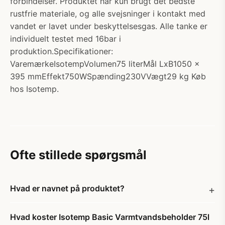
forbindelser. Produktet har kun brugt det bedste
rustfrie materiale, og alle svejsninger i kontakt med
vandet er lavet under beskyttelsesgas. Alle tanke er
individuelt testet med 16bar i
produktion.Specifikationer:
VaremærkeIsotempVolumen75 literMål LxB1050 x
395 mmEffekt750WSpænding230VVægt29 kg Køb
hos Isotemp.
Ofte stillede spørgsmål
Hvad er navnet på produktet?
Hvad koster Isotemp Basic Varmtvandsbeholder 75l