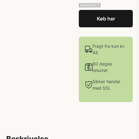
Køb her
Fragt fra kun kr.
49
60 dages
returret
Sikker handel
med SSL
Beskrivelse