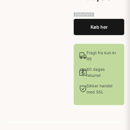
Køb her
Fragt fra kun kr.
49
60 dages
returret
Sikker handel
med SSL