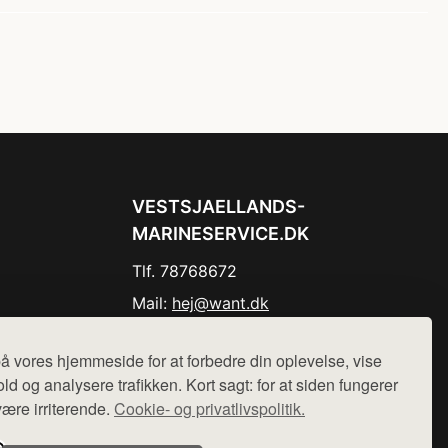
VESTSJAELLANDS-
MARINESERVICE.DK
Tlf. 78768672
Mail:
hej@want.dk
Cookie- og privatlivspolitik
å vores hjemmeside for at forbedre din oplevelse, vise
ld og analysere trafikken. Kort sagt: for at siden fungerer
være irriterende.
Cookie- og privatlivspolitik.
r sælges ikke varer fra denne side - vi henviser til de shops,