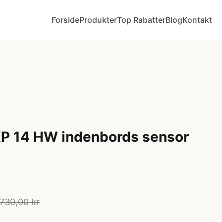
Forside
Produkter
Top Rabatter
Blog
Kontakt
P 14 HW indenbords sensor
.730,00 kr