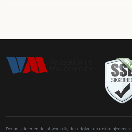
Denne side er en del af want.dk, der udgiver en række hjemmeside