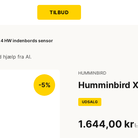
TILBUD
14 HW indenbords sensor
 hjælp fra AI.
HUMMINBIRD
Humminbird X
-5%
UDSALG
1.644,00 kr
1