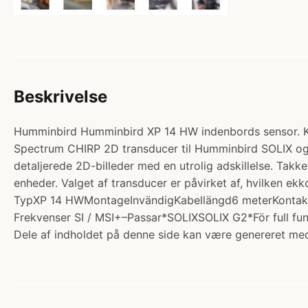
Beskrivelse
Humminbird Humminbird XP 14 HW indenbords sensor. Kate
Spectrum CHIRP 2D transducer til Humminbird SOLIX og
detaljerede 2D-billeder med en utrolig adskillelse. Takke
enheder. Valget af transducer er påvirket af, hvilken ek
TypXP 14 HWMontageInvändigKabellängd6 meterKontakt1
Frekvenser SI / MSI+–Passar*SOLIXSOLIX G2*För full funk
Dele af indholdet på denne side kan være genereret med