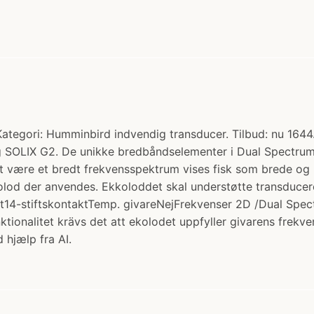
gori: Humminbird indvendig transducer. Tilbud: nu 1644.0
 SOLIX G2. De unikke bredbåndselementer i Dual Spectrum
t være et bredt frekvensspektrum vises fisk som brede og kla
kolod der anvendes. Ekkoloddet skal understøtte transducer
4-stiftskontaktTemp. givareNejFrekvenser 2D /Dual Spe
tionalitet krävs det att ekolodet uppfyller givarens frekv
 hjælp fra AI.