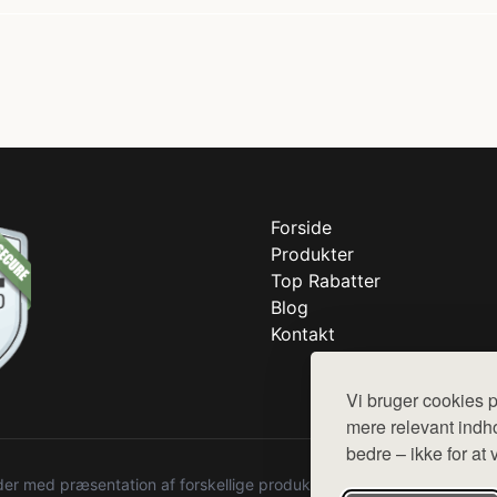
Forside
Produkter
Top Rabatter
Blog
Kontakt
Vi bruger cookies p
mere relevant indho
bedre – ikke for at 
r med præsentation af forskellige produkter fra diverse webshops. De