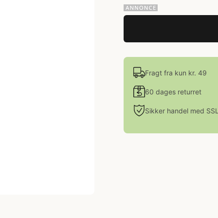
Fragt fra kun kr. 49
60 dages returret
Sikker handel med SS