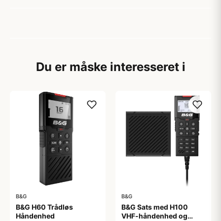
Du er måske interesseret i
B&G
B&G
B&G H60 Trådløs
B&G Sats med H100
Håndenhed
VHF-håndenhed og