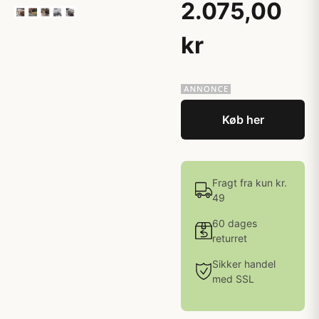
2.075,00
kr
Køb her
Fragt fra kun kr.
49
60 dages
returret
Sikker handel
med SSL