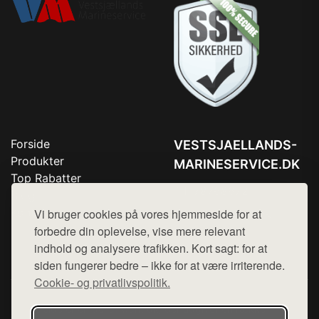
Forside
VESTSJAELLANDS-
Produkter
MARINESERVICE.DK
Top Rabatter
Tlf. 78768672
Blog
Kontakt
Vi bruger cookies på vores hjemmeside for at
Mail:
hej@want.dk
forbedre din oplevelse, vise mere relevant
Cookie- og privatlivspolitik
indhold og analysere trafikken. Kort sagt: for at
siden fungerer bedre – ikke for at være irriterende.
Cookie- og privatlivspolitik.
Denne side er en del af want.dk, der udgiver en række