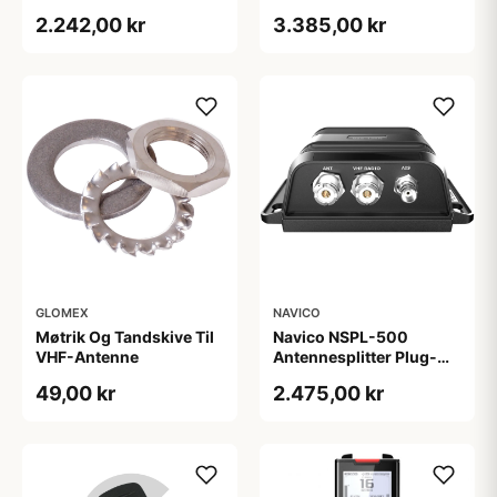
SP100 Højtalere
2.242,00 kr
3.385,00 kr
GLOMEX
NAVICO
Møtrik Og Tandskive Til
Navico NSPL-500
VHF-Antenne
Antennesplitter Plug-
and-Play 150mA 12V til
49,00 kr
2.475,00 kr
VHF-/AIS-/FM-antenne