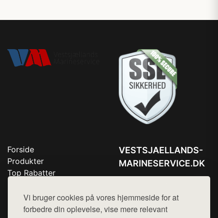
Forside
VESTSJAELLANDS-
Produkter
MARINESERVICE.DK
Top Rabatter
Tlf. 78768672
Blog
Kontakt
Vi bruger cookies på vores hjemmeside for at
Mail:
hej@want.dk
forbedre din oplevelse, vise mere relevant
Cookie- og privatlivspolitik