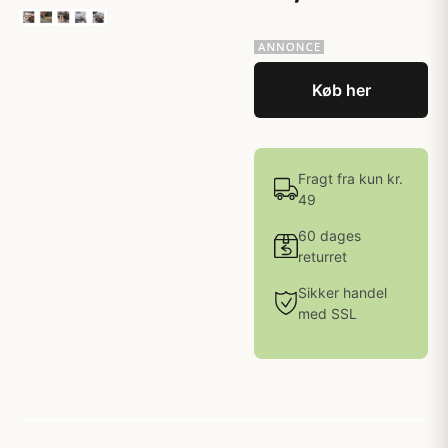
Køb her
Fragt fra kun kr.
49
60 dages
returret
Sikker handel
med SSL