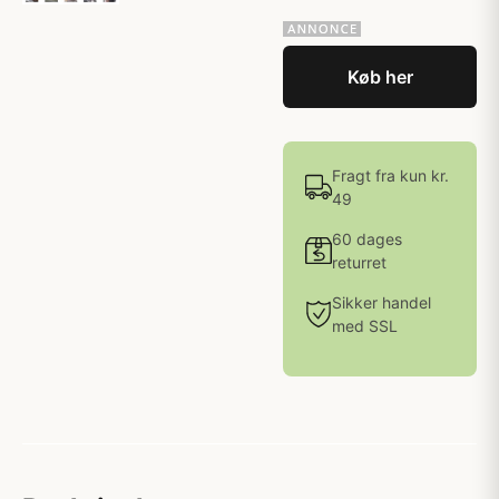
Køb her
Fragt fra kun kr.
49
60 dages
returret
Sikker handel
med SSL