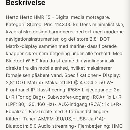
Beskrivelse
Hertz Hertz HMR 15 - Digital media mottagare.
Kategori: Stereo. Pris: 1143.00 kr. Dens minimalistiske,
kvadratiske design harmonerer perfekt med moderne
navigationsinstrumenter, og det store 2,8" DOT
Matrix-display sammen med marine-klassificerede
knapper sikrer nem betjening under alle forhold. Med
Bluetooth® 5.0 kan du streame din yndlingsmusik
direkte fra din mobile enhed, hvilket maksimerer
fornøjelsen pååbent vand. Specifikationer:• Display:
2,8" DOT Matrix• Maks. effekt @ 4 O: 4 x 50 W•
Frontpanel IP-klassificering: IP66• Linjeudgange: 2x
L+R (For og Bag)• Subwoofer-udgang (RCA): 1x L+R
(LPF: 80, 120, 160 Hz)• AUX-indgang (RCA): 1x L+R•
Equalizer: Bas-Treble med 3 forudindstillinger•
Kilder:- Tuner: AM/FM (EU/US)- USB: Ja (1A)-
Bluetooth: 5.0 Audio streaming• Fjernbetjening: HMC