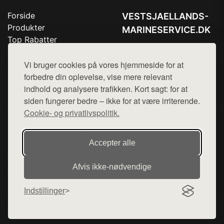
Forside
VESTSJAELLANDS-
Produkter
MARINESERVICE.DK
Top Rabatter
Tlf. 78768672
Blog
Kontakt
Vi bruger cookies på vores hjemmeside for at
Mail:
hej@want.dk
forbedre din oplevelse, vise mere relevant
Cookie- og privatlivspolitik
indhold og analysere trafikken. Kort sagt: for at
siden fungerer bedre – ikke for at være irriterende.
Cookie- og privatlivspolitik.
Denne side er en del af want.dk, der udgiver en række
hjemmesider med præsentation af forskellige produkter fra
Accepter alle
diverse webshops. Der sælges ikke varer fra denne side - vi
henviser til de shops, som sælger varen. Vi har heller ikke
Afvis ikke‑nødvendige
varerne på lager.
Indstillinger
© 2026 vestsjaellands-marineservice.dk. Alle rettigheder
forbeholdes.