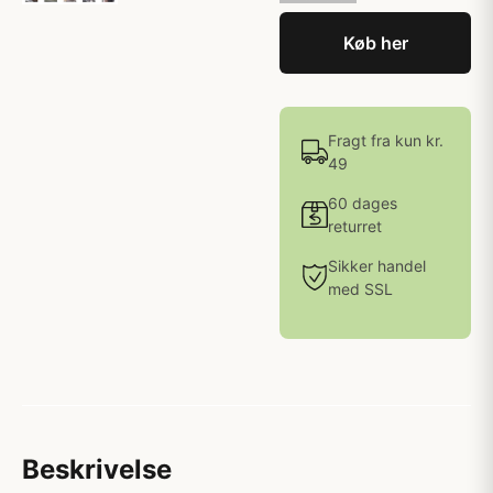
Køb her
Fragt fra kun kr.
49
60 dages
returret
Sikker handel
med SSL
Beskrivelse