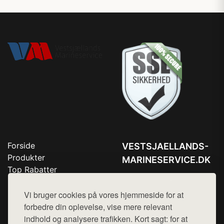
Forside
VESTSJAELLANDS-
Produkter
MARINESERVICE.DK
Top Rabatter
Tlf. 78768672
Blog
Kontakt
Vi bruger cookies på vores hjemmeside for at
Mail:
hej@want.dk
forbedre din oplevelse, vise mere relevant
Cookie- og privatlivspolitik
indhold og analysere trafikken. Kort sagt: for at