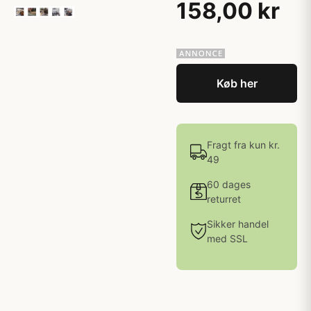
158,00 kr
Køb her
Fragt fra kun kr.
49
60 dages
returret
Sikker handel
med SSL