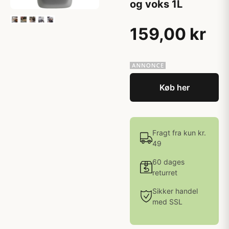
og voks 1L
159,00 kr
Køb her
Fragt fra kun kr.
49
60 dages
returret
Sikker handel
med SSL