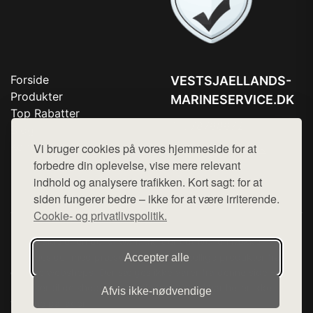
Forside
VESTSJAELLANDS-
Produkter
MARINESERVICE.DK
Top Rabatter
Tlf. 78768672
Blog
Kontakt
Vi bruger cookies på vores hjemmeside for at
Mail:
hej@want.dk
forbedre din oplevelse, vise mere relevant
Cookie- og privatlivspolitik
indhold og analysere trafikken. Kort sagt: for at
siden fungerer bedre – ikke for at være irriterende.
Cookie- og privatlivspolitik.
Denne side er en del af want.dk, der udgiver en række
hjemmesider med præsentation af forskellige produkter fra
Accepter alle
diverse webshops. Der sælges ikke varer fra denne side - vi
henviser til de shops, som sælger varen. Vi har heller ikke
Afvis ikke‑nødvendige
varerne på lager.