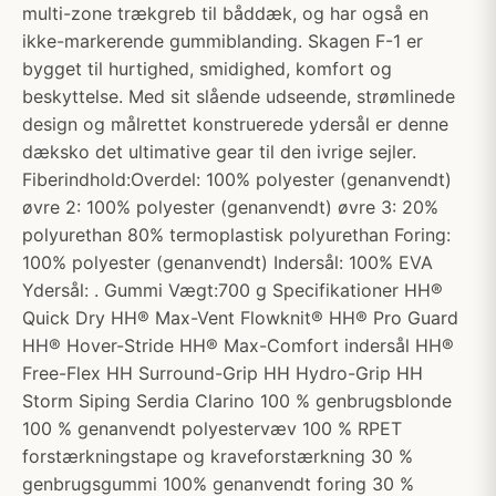
multi-zone trækgreb til båddæk, og har også en
ikke-markerende gummiblanding. Skagen F-1 er
bygget til hurtighed, smidighed, komfort og
beskyttelse. Med sit slående udseende, strømlinede
design og målrettet konstruerede ydersål er denne
dæksko det ultimative gear til den ivrige sejler.
Fiberindhold:Overdel: 100% polyester (genanvendt)
øvre 2: 100% polyester (genanvendt) øvre 3: 20%
polyurethan 80% termoplastisk polyurethan Foring:
100% polyester (genanvendt) Indersål: 100% EVA
Ydersål: . Gummi Vægt:700 g Specifikationer HH®
Quick Dry HH® Max-Vent Flowknit® HH® Pro Guard
HH® Hover-Stride HH® Max-Comfort indersål HH®
Free-Flex HH Surround-Grip HH Hydro-Grip HH
Storm Siping Serdia Clarino 100 % genbrugsblonde
100 % genanvendt polyestervæv 100 % RPET
forstærkningstape og kraveforstærkning 30 %
genbrugsgummi 100% genanvendt foring 30 %