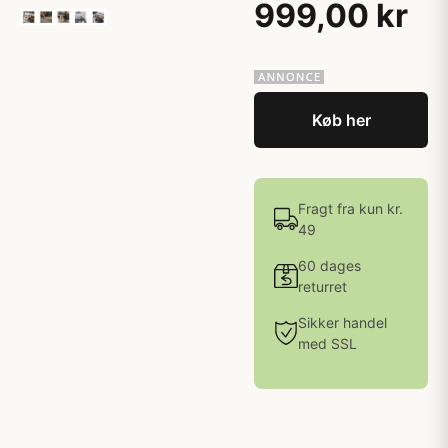
999,00 kr
Køb her
Fragt fra kun kr.
49
60 dages
returret
Sikker handel
med SSL