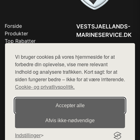
Forside
VESTSJAELLANDS-
Produkter
MARINESERVICE.DK
Top Rabatter
Tlf. 78768672
Blog
Kontakt
Vi bruger cookies på vores hjemmeside for at
Mail:
hej@want.dk
forbedre din oplevelse, vise mere relevant
Cookie- og privatlivspolitik
indhold og analysere trafikken. Kort sagt: for at
siden fungerer bedre – ikke for at være irriterende.
Cookie- og privatlivspolitik.
Denne side er en del af want.dk, der udgiver en række
hjemmesider med præsentation af forskellige produkter fra
Accepter alle
diverse webshops. Der sælges ikke varer fra denne side - vi
henviser til de shops, som sælger varen. Vi har heller ikke
Afvis ikke‑nødvendige
varerne på lager.
Indstillinger
© 2026 vestsjaellands-marineservice.dk. Alle rettigheder