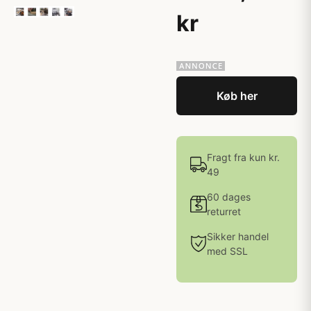
kr
Køb her
Fragt fra kun kr.
49
60 dages
returret
Sikker handel
med SSL