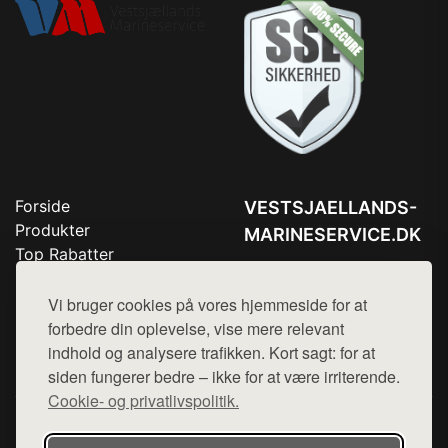
Forside
VESTSJAELLANDS-
Produkter
MARINESERVICE.DK
Top Rabatter
Tlf. 78768672
Blog
Kontakt
Vi bruger cookies på vores hjemmeside for at
Mail:
hej@want.dk
forbedre din oplevelse, vise mere relevant
Cookie- og privatlivspolitik
indhold og analysere trafikken. Kort sagt: for at
siden fungerer bedre – ikke for at være irriterende.
Cookie- og privatlivspolitik.
Denne side er en del af want.dk, der udgiver en række