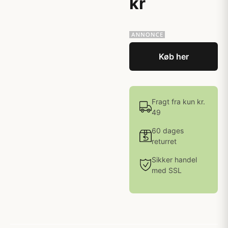
kr
Køb her
Fragt fra kun kr.
49
60 dages
returret
Sikker handel
med SSL