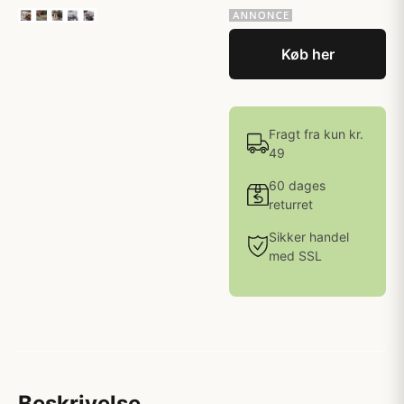
Køb her
Fragt fra kun kr.
49
60 dages
returret
Sikker handel
med SSL
Beskrivelse