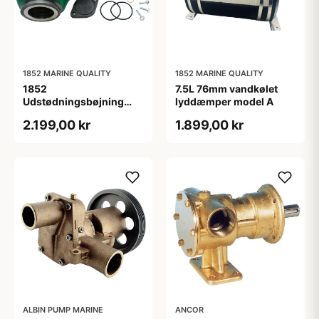
1852 MARINE QUALITY
1852 MARINE QUALITY
1852
7.5L 76mm vandkølet
Udstødningsbøjning
lyddæmper model A
jern Volvo D4 Kit
2.199,00 kr
1.899,00 kr
21684826
ALBIN PUMP MARINE
ANCOR