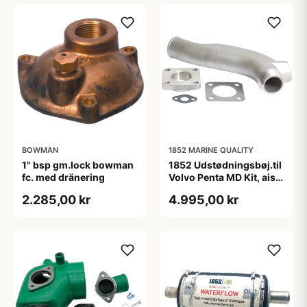
BOWMAN
1852 MARINE QUALITY
1" bsp gm.lock bowman
1852 Udstødningsbøj.til
fc. med dränering
Volvo Penta MD Kit, aisi
316, 833998
2.285,00 kr
4.995,00 kr