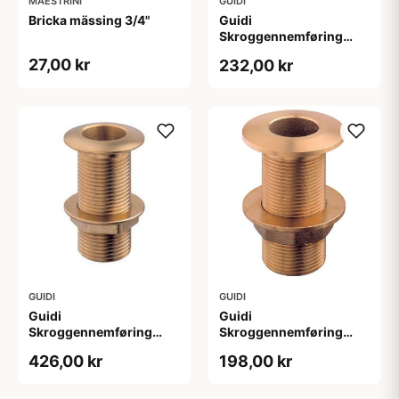
MAESTRINI
GUIDI
Bricka mässing 3/4"
Guidi
Skroggennemføring
Messing 1 1/2" u/s,
27,00 kr
232,00 kr
65mm
GUIDI
GUIDI
Guidi
Guidi
Skroggennemføring
Skroggennemføring
Messing 1 1/2", 100mm
Messing 1 1/4" u/s,
426,00 kr
198,00 kr
65mm