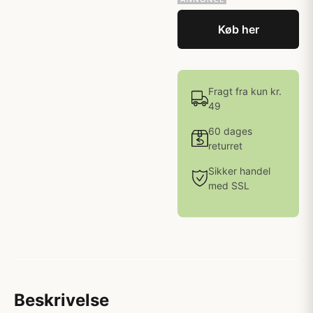
Køb her
Fragt fra kun kr.
49
60 dages
returret
Sikker handel
med SSL
Beskrivelse