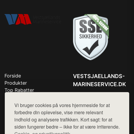
Forside
VESTSJAELLANDS-
Produkter
MARINESERVICE.DK
Top Rabatter
Tlf. 78768672
Blog
Kontakt
Vi bruger cookies på vores hjemmeside for at
Mail:
hej@want.dk
forbedre din oplevelse, vise mere relevant
Cookie- og privatlivspolitik
indhold og analysere trafikken. Kort sagt: for at
siden fungerer bedre – ikke for at være irriterende.
Cookie- og privatlivspolitik.