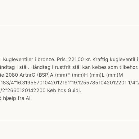
 Kugleventiler i bronze. Pris: 221.00 kr. Kraftig kugleventi
åndtag i stål. Håndtag i rustfrit stål kan købes som tilbehø
serie 2080 ArtnrG (BSP)A (mm)F (mm)H (mm)L (mm)M
83/4"16.31955701042012191"19.12557851042012201 1/4"
/2"2660120142200 Køb hos Guidi.
 hjælp fra AI.