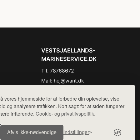
VESTSJAELLANDS-
MARINESERVICE.DK
Tlf. 78768672
Mail:
hej@want.dk
Cookie- og privatlivspolitik
å vores hjemmeside for at forbedre din oplevelse, vise
ld og analysere trafikken. Kort sagt: for at siden fungerer
være irriterende.
Cookie- og privatlivspolitik.
r sælges ikke varer fra denne side - vi henviser til de shops,
Afvis ikke‑nødvendige
Indstillinger