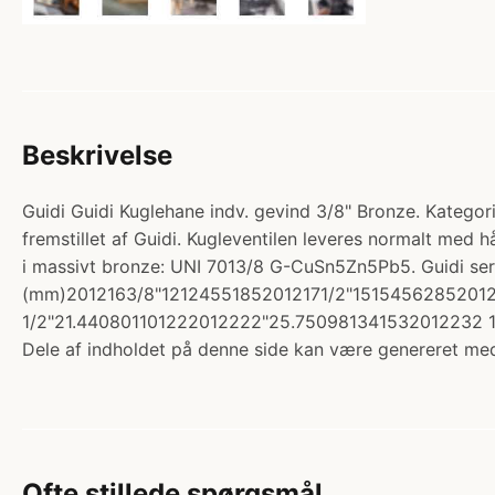
Beskrivelse
Guidi Guidi Kuglehane indv. gevind 3/8" Bronze. Kategori:
fremstillet af Guidi. Kugleventilen leveres normalt med h
i massivt bronze: UNI 7013/8 G-CuSn5Zn5Pb5. Guidi 
(mm)2012163/8"12124551852012171/2"151545628520121
1/2"21.440801101222012222"25.750981341532012232 1
Dele af indholdet på denne side kan være genereret med
Ofte stillede spørgsmål