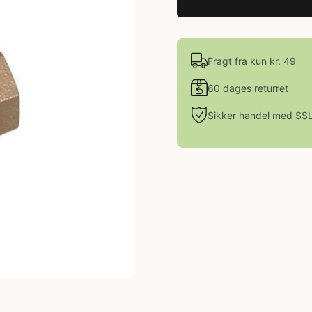
Fragt fra kun kr. 49
60 dages returret
Sikker handel med SS