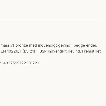
l i massivt bronze med indvendigt gevind i begge ender,
r. EN 10226/1 (BS 21) – BSP indvendigt gevind. Fremstillet
21.43275991222012211