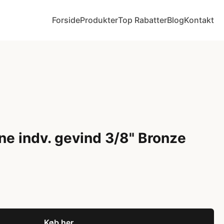
Forside
Produkter
Top Rabatter
Blog
Kontakt
ne indv. gevind 3/8" Bronze
Køb her