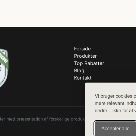
Forside
Produkter
Top Rabatter
Blog
Kontakt
Vi bruger cookies p
mere relevant indho
bedre – ikke for at 
r med præsentation af forskellige produkter fra diverse webshops. De
Accepter alle