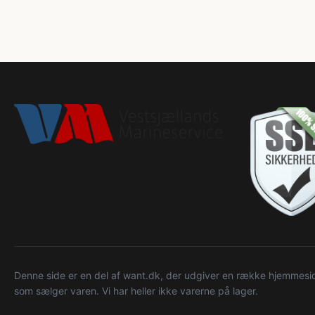
Denne side er en del af want.dk, der udgiver en række hjemmeside
som sælger varen. Vi har heller ikke varerne på lager.