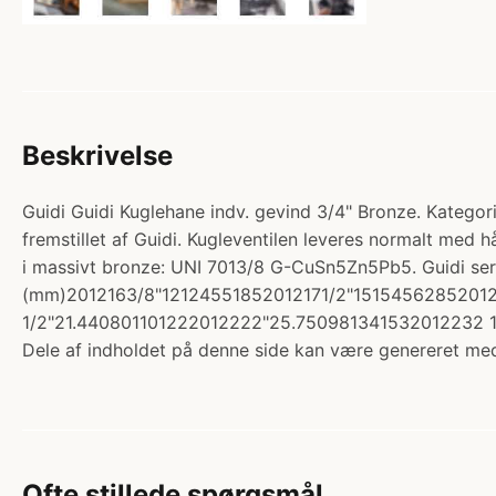
Beskrivelse
Guidi Guidi Kuglehane indv. gevind 3/4" Bronze. Kategori:
fremstillet af Guidi. Kugleventilen leveres normalt med h
i massivt bronze: UNI 7013/8 G-CuSn5Zn5Pb5. Guidi 
(mm)2012163/8"12124551852012171/2"151545628520121
1/2"21.440801101222012222"25.750981341532012232 1
Dele af indholdet på denne side kan være genereret med
Ofte stillede spørgsmål