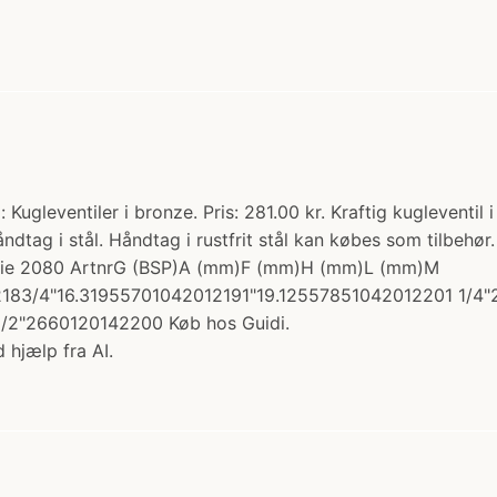
 Kugleventiler i bronze. Pris: 281.00 kr. Kraftig kugleventi
åndtag i stål. Håndtag i rustfrit stål kan købes som tilbehø
serie 2080 ArtnrG (BSP)A (mm)F (mm)H (mm)L (mm)M
83/4"16.31955701042012191"19.12557851042012201 1/4"
/2"2660120142200 Køb hos Guidi.
 hjælp fra AI.