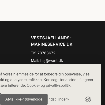
VESTSJAELLANDS-
MARINESERVICE.DK
Tlf. 78768672
Mail:
hej@want.dk
Cookie- og privatlivspolitik
å vores hjemmeside for at forbedre din oplevelse, vise
ld og analysere trafikken. Kort sagt: for at siden fungerer
være irriterende.
Cookie- og privatlivspolitik.
r sælges ikke varer fra denne side - vi henviser til de shops,
Afvis ikke‑nødvendige
Indstillinger