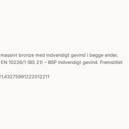
l i massivt bronze med indvendigt gevind i begge ender,
r. EN 10226/1 (BS 21) – BSP indvendigt gevind. Fremstillet
21.43275991222012211