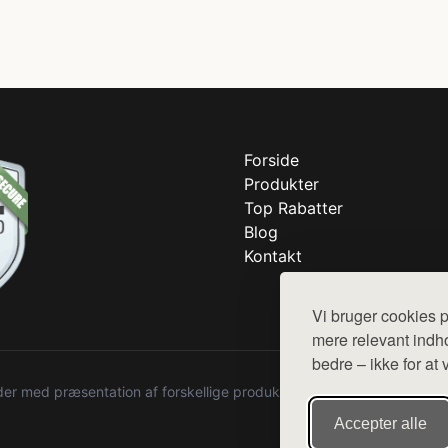
Forside
Produkter
Top Rabatter
Blog
Kontakt
Vi bruger cookies p
mere relevant indho
bedre – ikke for at 
r med præsentation af forskellige produkter fra diverse webshops. De
Accepter alle