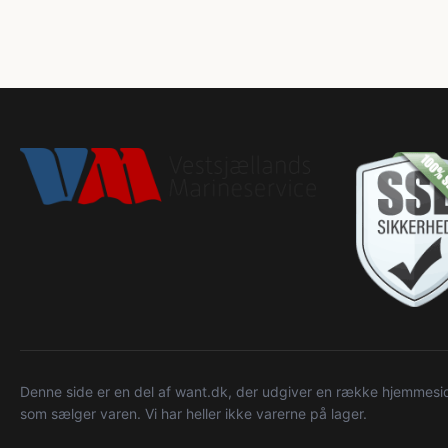
Denne side er en del af want.dk, der udgiver en række hjemmeside
som sælger varen. Vi har heller ikke varerne på lager.