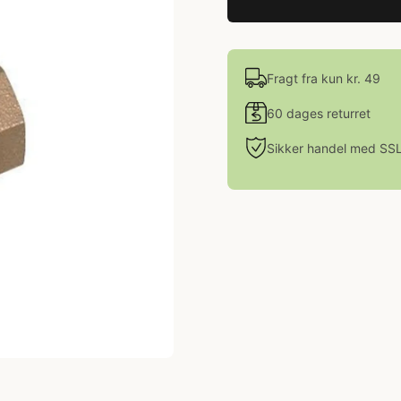
Fragt fra kun kr. 49
60 dages returret
Sikker handel med SS