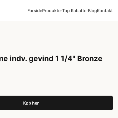
Forside
Produkter
Top Rabatter
Blog
Kontakt
ne indv. gevind 1 1/4" Bronze
Køb her