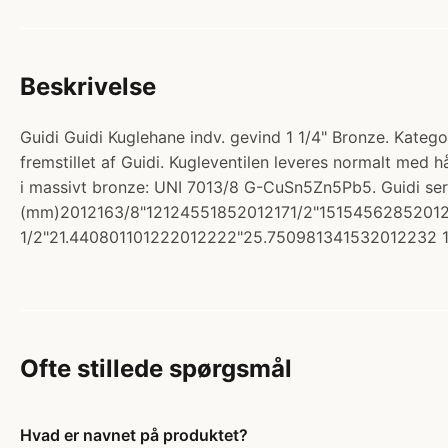
Beskrivelse
Guidi Guidi Kuglehane indv. gevind 1 1/4" Bronze. Kategor
fremstillet af Guidi. Kugleventilen leveres normalt med h
i massivt bronze: UNI 7013/8 G-CuSn5Zn5Pb5. Guidi 
(mm)2012163/8"12124551852012171/2"151545628520121
1/2"21.440801101222012222"25.750981341532012232 1
Ofte stillede spørgsmål
Hvad er navnet på produktet?