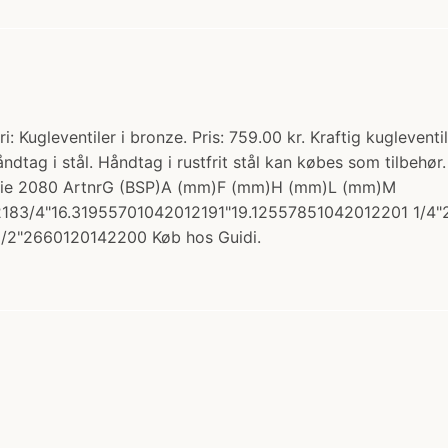
i: Kugleventiler i bronze. Pris: 759.00 kr. Kraftig kugleven
åndtag i stål. Håndtag i rustfrit stål kan købes som tilbehø
serie 2080 ArtnrG (BSP)A (mm)F (mm)H (mm)L (mm)M
83/4"16.31955701042012191"19.12557851042012201 1/4"
/2"2660120142200 Køb hos Guidi.