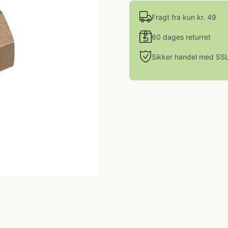
Fragt fra kun kr. 49
60 dages returret
Sikker handel med SS