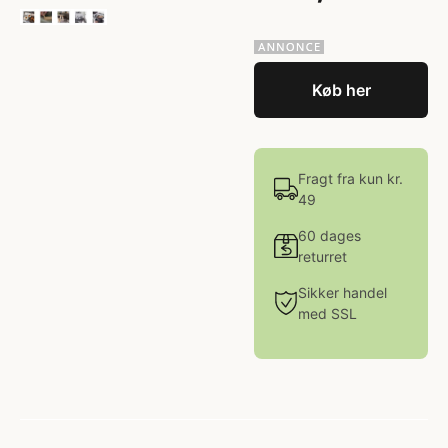
Køb her
Fragt fra kun kr.
49
60 dages
returret
Sikker handel
med SSL