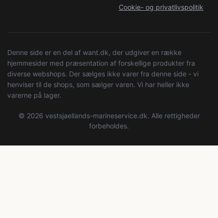
Cookie- og privatlivspolitik
Denne side er en del af want.dk, der udgiver en række
hjemmesider med præsentation af forskellige produkter fra
diverse webshops. Der sælges ikke varer fra denne side - vi
henviser til de shops, som sælger varen. Vi har heller ikke
varerne på lager.
© 2026 vestsjaellands-marineservice.dk. Alle rettigheder
forbeholdes.