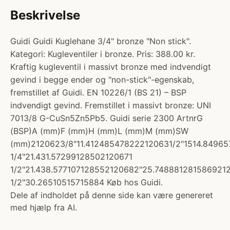
Beskrivelse
Guidi Guidi Kuglehane 3/4" bronze "Non stick".
Kategori: Kugleventiler i bronze. Pris: 388.00 kr.
Kraftig kugleventil i massivt bronze med indvendigt
gevind i begge ender og "non-stick"-egenskab,
fremstillet af Guidi. EN 10226/1 (BS 21) – BSP
indvendigt gevind. Fremstillet i massivt bronze: UNI
7013/8 G-CuSn5Zn5Pb5. Guidi serie 2300 ArtnrG
(BSP)A (mm)F (mm)H (mm)L (mm)M (mm)SW
(mm)2120623/8"11.412485478222120631/2"1514.84965
1/4"21.431.57299128502120671
1/2"21.438.577107128552120682"25.748881281586921
1/2"30.26510515715884 Køb hos Guidi.
Dele af indholdet på denne side kan være genereret
med hjælp fra AI.