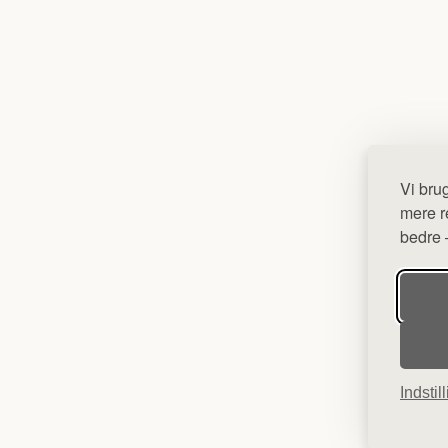
Vi bru
mere re
bedre –
Indstil