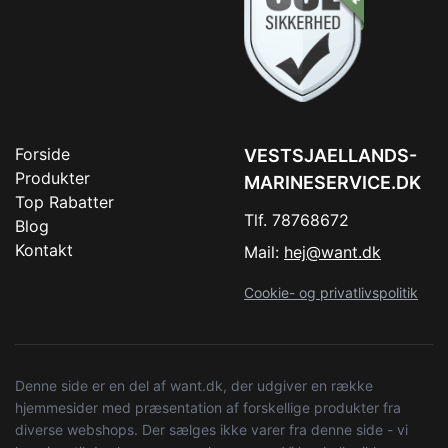
Forside
VESTSJAELLANDS-
Produkter
MARINESERVICE.DK
Top Rabatter
Tlf. 78768672
Blog
Kontakt
Mail:
hej@want.dk
Cookie- og privatlivspolitik
Denne side er en del af want.dk, der udgiver en række
hjemmesider med præsentation af forskellige produkter fra
diverse webshops. Der sælges ikke varer fra denne side - vi