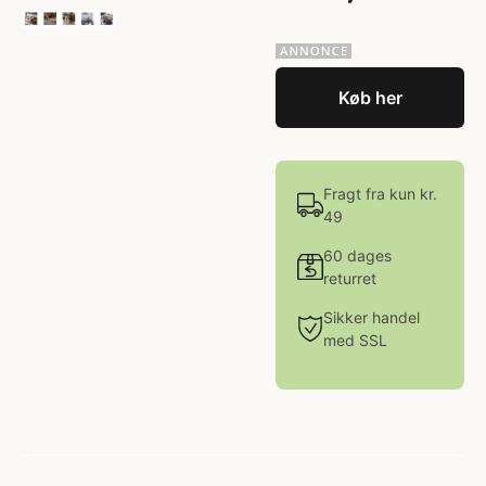
Køb her
Fragt fra kun kr.
49
60 dages
returret
Sikker handel
med SSL