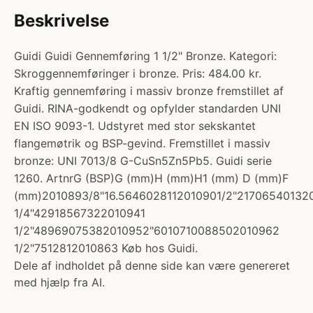
Beskrivelse
Guidi Guidi Gennemføring 1 1/2" Bronze. Kategori:
Skroggennemføringer i bronze. Pris: 484.00 kr.
Kraftig gennemføring i massiv bronze fremstillet af
Guidi. RINA-godkendt og opfylder standarden UNI
EN ISO 9093-1. Udstyret med stor sekskantet
flangemøtrik og BSP-gevind. Fremstillet i massiv
bronze: UNI 7013/8 G-CuSn5Zn5Pb5. Guidi serie
1260. ArtnrG (BSP)G (mm)H (mm)H1 (mm) D (mm)F
(mm)2010893/8"16.5646028112010901/2"21706540132
1/4"42918567322010941
1/2"48969075382010952"6010710088502010962
1/2"7512812010863 Køb hos Guidi.
Dele af indholdet på denne side kan være genereret
med hjælp fra AI.