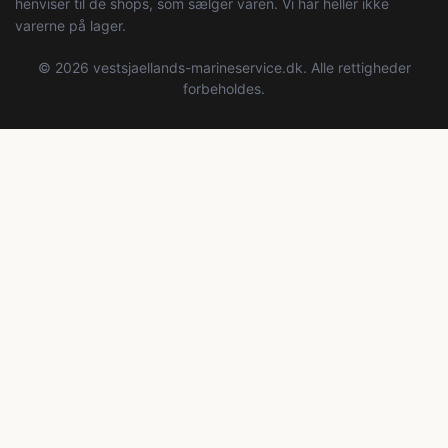
henviser til de shops, som sælger varen. Vi har heller ikke
varerne på lager.
© 2026 vestsjaellands-marineservice.dk. Alle rettigheder
forbeholdes.