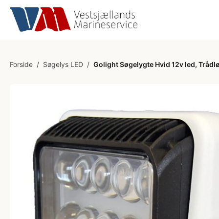
Forside
/
Søgelys LED
/
Golight Søgelygte Hvid 12v led, Trådl