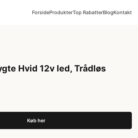
Forside
Produkter
Top Rabatter
Blog
Kontakt
gte Hvid 12v led, Trådløs
Køb her