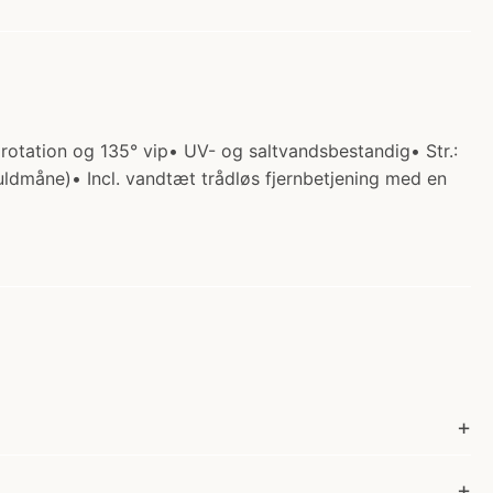
 rotation og 135° vip• UV- og saltvandsbestandig• Str.:
uldmåne)• Incl. vandtæt trådløs fjernbetjening med en