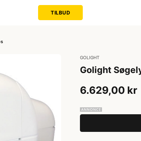
TILBUD
øs
GOLIGHT
Golight Søgely
6.629,00 kr