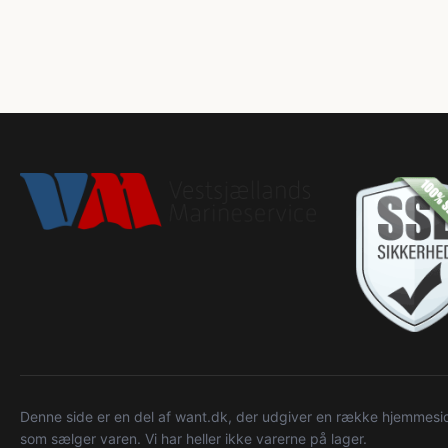
Denne side er en del af want.dk, der udgiver en række hjemmeside
som sælger varen. Vi har heller ikke varerne på lager.