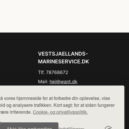
VESTSJAELLANDS-
MARINESERVICE.DK
Tlf. 78768672
Mail:
hej@want.dk
Cookie- og privatlivspolitik
å vores hjemmeside for at forbedre din oplevelse, vise
ld og analysere trafikken. Kort sagt: for at siden fungerer
være irriterende.
Cookie- og privatlivspolitik.
r sælges ikke varer fra denne side - vi henviser til de shops,