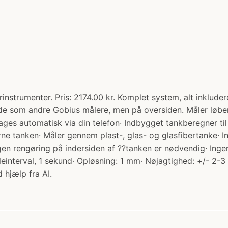
nstrumenter. Pris: 2174.00 kr. Komplet system, alt inklude
som andre Gobius målere, men på oversiden. Måler løbende,
oretages automatisk via din telefon· Indbygget tankberegner 
ne tanken· Måler gennem plast-, glas- og glasfibertanke· 
 Ingen rengøring på indersiden af ??tanken er nødvendig· 
einterval, 1 sekund· Opløsning: 1 mm· Nøjagtighed: +/- 2-
 hjælp fra AI.