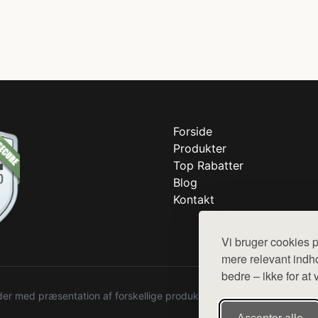
Forside
Produkter
Top Rabatter
Blog
Kontakt
Vi bruger cookies p
mere relevant indho
bedre – ikke for at 
r med præsentation af forskellige produkter fra diverse webshops. De