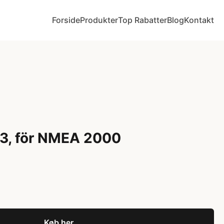
Forside
Produkter
Top Rabatter
Blog
Kontakt
 3, för NMEA 2000
Køb her