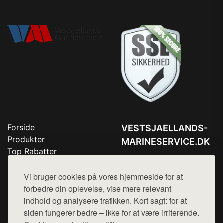
Forside
VESTSJAELLANDS-
Produkter
MARINESERVICE.DK
Top Rabatter
Tlf. 78768672
Blog
Kontakt
Vi bruger cookies på vores hjemmeside for at
Mail:
hej@want.dk
forbedre din oplevelse, vise mere relevant
Cookie- og privatlivspolitik
indhold og analysere trafikken. Kort sagt: for at
siden fungerer bedre – ikke for at være irriterende.