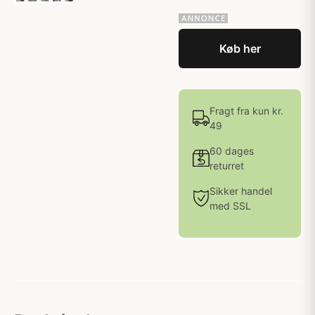
Køb her
Fragt fra kun kr.
49
60 dages
returret
Sikker handel
med SSL