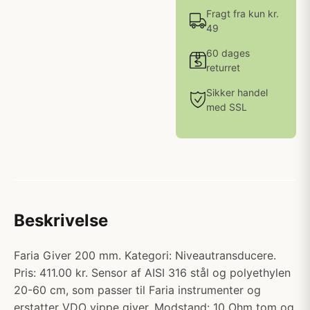
Fragt fra kun kr.
49
60 dages
returret
Sikker handel
med SSL
Beskrivelse
Faria Giver 200 mm. Kategori: Niveautransducere.
Pris: 411.00 kr. Sensor af AISI 316 stål og polyethylen
20-60 cm, som passer til Faria instrumenter og
erstatter VDO vippe giver. Modstand: 10 Ohm tom og