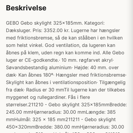
Beskrivelse
GEBO Gebo skylight 325x185mm. Kategori:
Dæksluger. Pris: 3352.00 kr. Lugerne har hængsler
med friktionsbremse, så de kan stååben i en hvilken
som helst vinkel. God ventilation, da lugeren kan
åbnes på klem, uden regn kan komme ind. Alle Gebo
luger er CE-godkendte.· 10 mm. røgfarvet akryl·
Søvandsbestandig aluminium· Højde: 40 mm. over
dæk· Kan åbnes 180º· Hængsler med friktionsbremse·
Skylight kan åbnes i ventilationsposition· Tilgængelig
fra dæk· Radius er 30 mmTil lugerne kan der tilkøbes
myggenet og rullegardiner. Fås i flere
størrelser.211210 - Gebo skylight 325x185mmBredde:
245.00 mmHjørneradius: 30.00 mmLængde: 385
mmHulmål: 325 x 185 mm211211 - Gebo skylight
450x320mmBredde: 380.00 mmHjørneradius: 30.00