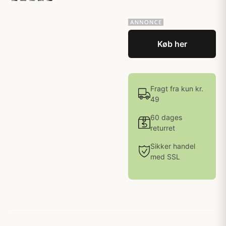
Køb her
Fragt fra kun kr.
49
60 dages
returret
Sikker handel
med SSL