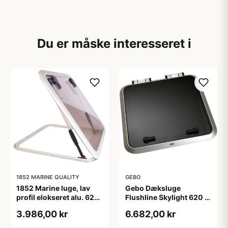
Du er måske interesseret i
1852 MARINE QUALITY
GEBO
1852 Marine luge, lav
Gebo Dæksluge
profil elokseret alu. 627
Flushline Skylight 620 x
x 627mm
620mm
3.986,00 kr
6.682,00 kr