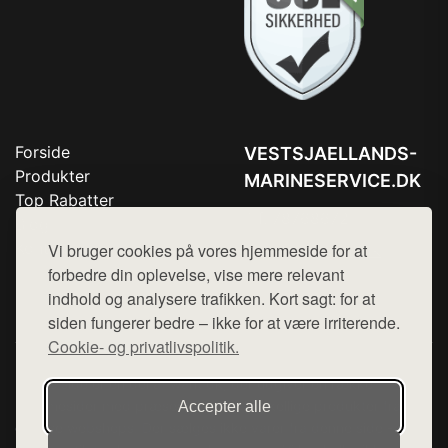
Forside
VESTSJAELLANDS-
Produkter
MARINESERVICE.DK
Top Rabatter
Tlf. 78768672
Blog
Kontakt
Vi bruger cookies på vores hjemmeside for at
Mail:
hej@want.dk
forbedre din oplevelse, vise mere relevant
Cookie- og privatlivspolitik
indhold og analysere trafikken. Kort sagt: for at
siden fungerer bedre – ikke for at være irriterende.
Cookie- og privatlivspolitik.
Denne side er en del af want.dk, der udgiver en række
hjemmesider med præsentation af forskellige produkter fra
Accepter alle
diverse webshops. Der sælges ikke varer fra denne side - vi