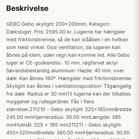
Beskrivelse
GEBO Gebo skylight 200x200mm. Kategori:
Dæksluger. Pris: 2595.00 kr. Lugerne har hængsler
med friktionsbremse, så de kan stååben i en hvilken
som helst vinkel. God ventilation, da lugeren kan
åbnes på klem, uden regn kan komme ind. Alle Gebo
luger er CE-godkendte.· 10 mm. røgfarvet akryl·
Søvandsbestandig aluminium· Højde: 40 mm. over
dæk· Kan åbnes 180º· Hængsler med friktionsbremse·
Skylight kan åbnes i ventilationsposition· Tilgængelig
fra dæk· Radius er 30 mmTil lugerne kan der tilkøbes
myggenet og rullegardiner. Fås i flere
størrelser.211210 - Gebo skylight 325x185mmBredde:
245.00 mmHjørneradius: 30.00 mmLængde: 385
mmHulmål: 325 x 185 mm211211 - Gebo skylight
450x320mmBredde: 380.00 mmHjørneradius: 30.00