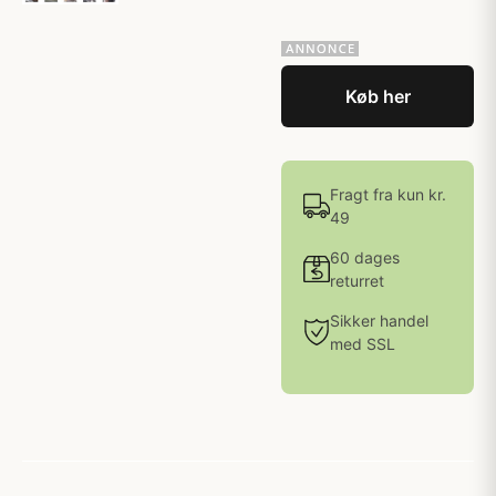
Køb her
Fragt fra kun kr.
49
60 dages
returret
Sikker handel
med SSL