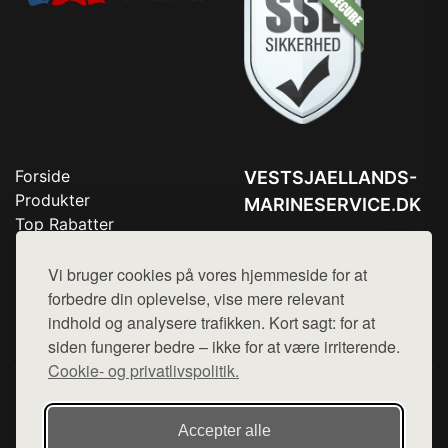
Forside
VESTSJAELLANDS-
Produkter
MARINESERVICE.DK
Top Rabatter
Tlf. 78768672
Blog
Kontakt
Vi bruger cookies på vores hjemmeside for at
Mail:
hej@want.dk
forbedre din oplevelse, vise mere relevant
Cookie- og privatlivspolitik
indhold og analysere trafikken. Kort sagt: for at
siden fungerer bedre – ikke for at være irriterende.
Cookie- og privatlivspolitik.
Denne side er en del af want.dk, der udgiver en række
hjemmesider med præsentation af forskellige produkter fra
Accepter alle