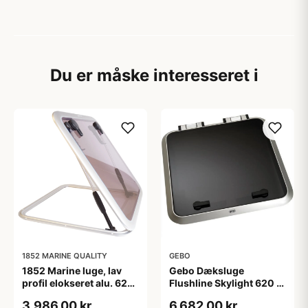
Du er måske interesseret i
1852 MARINE QUALITY
GEBO
1852 Marine luge, lav
Gebo Dæksluge
profil elokseret alu. 627
Flushline Skylight 620 x
x 627mm
620mm
3.986,00 kr
6.682,00 kr