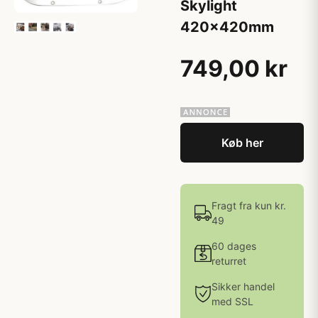
Skylight
420x420mm
749,00 kr
Køb her
Fragt fra kun kr.
49
60 dages
returret
Sikker handel
med SSL