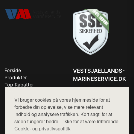
Forside
VESTSJAELLANDS-
Produkter
MARINESERVICE.DK
Top Rabatter
Tlf. 78768672
Blog
Kontakt
Vi bruger cookies på vores hjemmeside for at
Mail:
hej@want.dk
forbedre din oplevelse, vise mere relevant
Cookie- og privatlivspolitik
indhold og analysere trafikken. Kort sagt: for at
siden fungerer bedre – ikke for at være irriterende.
Cookie- og privatlivspolitik.