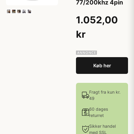
77/200khz 4pin
1.052,00
kr
Køb her
Fragt fra kun kr.
49
60 dages
returret
Sikker handel
med SSL