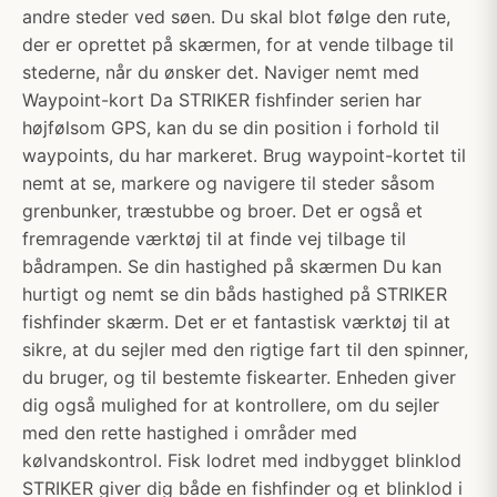
andre steder ved søen. Du skal blot følge den rute,
der er oprettet på skærmen, for at vende tilbage til
stederne, når du ønsker det. Naviger nemt med
Waypoint-kort Da STRIKER fishfinder serien har
højfølsom GPS, kan du se din position i forhold til
waypoints, du har markeret. Brug waypoint-kortet til
nemt at se, markere og navigere til steder såsom
grenbunker, træstubbe og broer. Det er også et
fremragende værktøj til at finde vej tilbage til
bådrampen. Se din hastighed på skærmen Du kan
hurtigt og nemt se din båds hastighed på STRIKER
fishfinder skærm. Det er et fantastisk værktøj til at
sikre, at du sejler med den rigtige fart til den spinner,
du bruger, og til bestemte fiskearter. Enheden giver
dig også mulighed for at kontrollere, om du sejler
med den rette hastighed i områder med
kølvandskontrol. Fisk lodret med indbygget blinklod
STRIKER giver dig både en fishfinder og et blinklod i