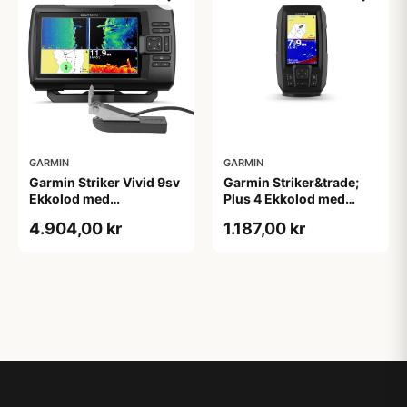
GARMIN
GARMIN
Garmin Striker Vivid 9sv
Garmin Striker&trade;
Ekkolod med
Plus 4 Ekkolod med
Transducer GT52HW-
Chirp-Transducer
4.904,00 kr
1.187,00 kr
TM
77/200khz 4pi