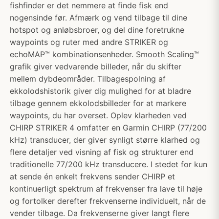
fishfinder er det nemmere at finde fisk end
nogensinde før. Afmærk og vend tilbage til dine
hotspot og anløbsbroer, og del dine foretrukne
waypoints og ruter med andre STRIKER og
echoMAP™ kombinationsenheder. Smooth Scaling™
grafik giver vedvarende billeder, når du skifter
mellem dybdeområder. Tilbagespolning af
ekkolodshistorik giver dig mulighed for at bladre
tilbage gennem ekkolodsbilleder for at markere
waypoints, du har overset. Oplev klarheden ved
CHIRP STRIKER 4 omfatter en Garmin CHIRP (77/200
kHz) transducer, der giver synligt større klarhed og
flere detaljer ved visning af fisk og strukturer end
traditionelle 77/200 kHz transducere. I stedet for kun
at sende én enkelt frekvens sender CHIRP et
kontinuerligt spektrum af frekvenser fra lave til høje
og fortolker derefter frekvenserne individuelt, når de
vender tilbage. Da frekvenserne giver langt flere