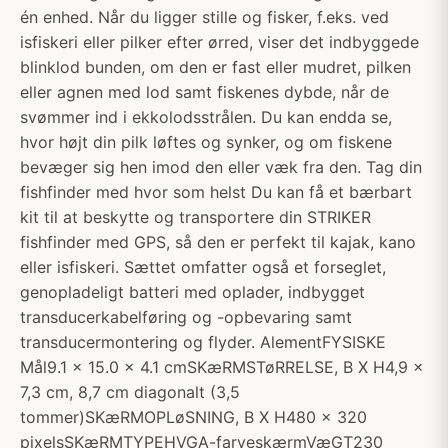
én enhed. Når du ligger stille og fisker, f.eks. ved
isfiskeri eller pilker efter ørred, viser det indbyggede
blinklod bunden, om den er fast eller mudret, pilken
eller agnen med lod samt fiskenes dybde, når de
svømmer ind i ekkolodsstrålen. Du kan endda se,
hvor højt din pilk løftes og synker, og om fiskene
bevæger sig hen imod den eller væk fra den. Tag din
fishfinder med hvor som helst Du kan få et bærbart
kit til at beskytte og transportere din STRIKER
fishfinder med GPS, så den er perfekt til kajak, kano
eller isfiskeri. Sættet omfatter også et forseglet,
genopladeligt batteri med oplader, indbygget
transducerkabelføring og -opbevaring samt
transducermontering og flyder. AlementFYSISKE
Mål9.1 x 15.0 x 4.1 cmSKæRMSTøRRELSE, B X H4,9 x
7,3 cm, 8,7 cm diagonalt (3,5
tommer)SKæRMOPLøSNING, B X H480 x 320
pixelsSKæRMTYPEHVGA-farveskærmVæGT230