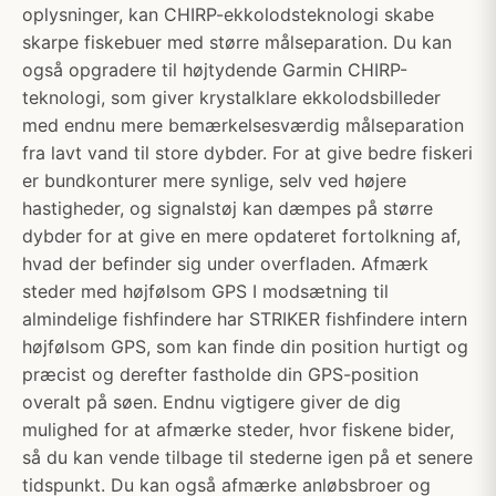
oplysninger, kan CHIRP-ekkolodsteknologi skabe
skarpe fiskebuer med større målseparation. Du kan
også opgradere til højtydende Garmin CHIRP-
teknologi, som giver krystalklare ekkolodsbilleder
med endnu mere bemærkelsesværdig målseparation
fra lavt vand til store dybder. For at give bedre fiskeri
er bundkonturer mere synlige, selv ved højere
hastigheder, og signalstøj kan dæmpes på større
dybder for at give en mere opdateret fortolkning af,
hvad der befinder sig under overfladen. Afmærk
steder med højfølsom GPS I modsætning til
almindelige fishfindere har STRIKER fishfindere intern
højfølsom GPS, som kan finde din position hurtigt og
præcist og derefter fastholde din GPS-position
overalt på søen. Endnu vigtigere giver de dig
mulighed for at afmærke steder, hvor fiskene bider,
så du kan vende tilbage til stederne igen på et senere
tidspunkt. Du kan også afmærke anløbsbroer og