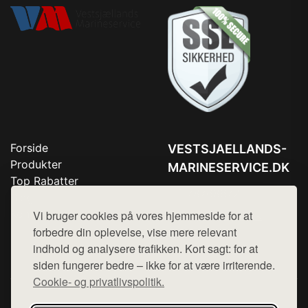
Forside
VESTSJAELLANDS-
Produkter
MARINESERVICE.DK
Top Rabatter
Tlf. 78768672
Blog
Kontakt
Vi bruger cookies på vores hjemmeside for at
Mail:
hej@want.dk
forbedre din oplevelse, vise mere relevant
Cookie- og privatlivspolitik
indhold og analysere trafikken. Kort sagt: for at
siden fungerer bedre – ikke for at være irriterende.
Cookie- og privatlivspolitik.
Denne side er en del af want.dk, der udgiver en række