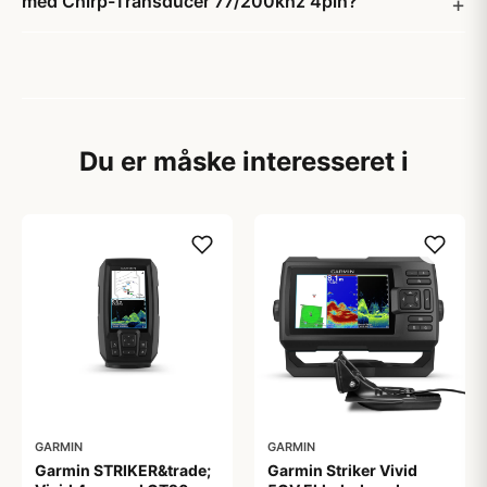
med Chirp-Transducer 77/200khz 4pin?
Du er måske interesseret i
GARMIN
GARMIN
Garmin STRIKER&trade;
Garmin Striker Vivid