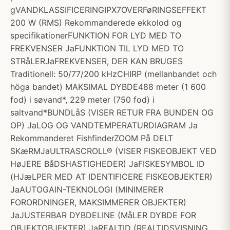
gVANDKLASSIFICERINGIPX7OVERFøRINGSEFFEKT
200 W (RMS) Rekommanderede ekkolod og
specifikationerFUNKTION FOR LYD MED TO
FREKVENSER JaFUNKTION TIL LYD MED TO
STRåLERJaFREKVENSER, DER KAN BRUGES
Traditionell: 50/77/200 kHzCHIRP (mellanbandet och
höga bandet) MAKSIMAL DYBDE488 meter (1 600
fod) i søvand*, 229 meter (750 fod) i
saltvand*BUNDLåS (VISER RETUR FRA BUNDEN OG
OP) JaLOG OG VANDTEMPERATURDIAGRAM Ja
Rekommanderet FishfinderZOOM På DELT
SKæRMJaULTRASCROLL® (VISER FISKEOBJEKT VED
HøJERE BåDSHASTIGHEDER) JaFISKESYMBOL ID
(HJæLPER MED AT IDENTIFICERE FISKEOBJEKTER)
JaAUTOGAIN-TEKNOLOGI (MINIMERER
FORORDNINGER, MAKSIMMERER OBJEKTER)
JaJUSTERBAR DYBDELINE (MåLER DYBDE FOR
OBJEKTOBJEKTER) JaREALTID (REALTIDSVISNING