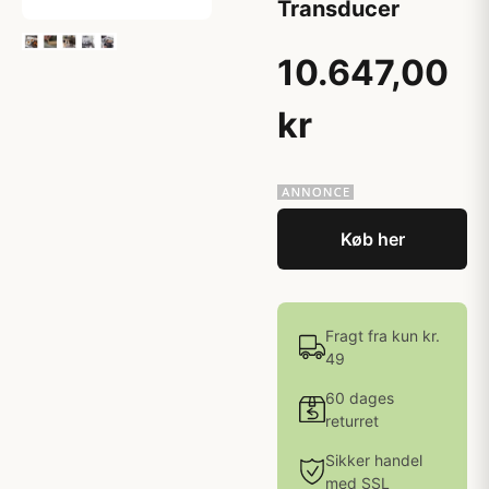
Transducer
10.647,00
kr
Køb her
Fragt fra kun kr.
49
60 dages
returret
Sikker handel
med SSL