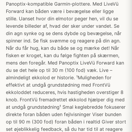
Panoptix-kompatible Garmin-plottere. Med LiveVü
Forward kan båden være i bevægelse eller ligge
stille. Uanset hvor din elmotor peger hen, vil du se
levende billeder af, hvad der sker under vandet. Se
din agn synke og se dens dybde og bevægelse, når
spinner ind. Se fisk svømme og reagere på din agn.
Når du får hug, kan du både se og mærke det! Når
fisken er kroget, kan du følge fighten på skærmen,
mens den foregår. Med Panoptix LiveVü Forward kan
du se det hele op til 30 m (100 fod) væk. Live –
almindeligt ekkolod er historie. ¹Muligheden for
effektivt at undgå grundstødning med FrontVü
ekkoloddet reduceres, hvis hastigheden overstiger 8
knob. FrontVü fremadrettet ekkolod hjælper dig med
at undgå grundstødning¹ Smal keglebredde fokuserer
direkte foran båden uden fejlvisninger Viser bunden
op til 90 m (300 fod) foran båden i realtid Giver stort
set øjeblikkelig feedback, så du har tid til at reagere