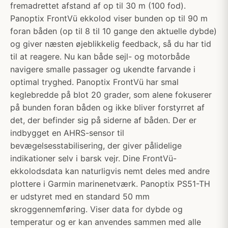
fremadrettet afstand af op til 30 m (100 fod).
Panoptix FrontVü ekkolod viser bunden op til 90 m
foran båden (op til 8 til 10 gange den aktuelle dybde)
og giver næsten øjeblikkelig feedback, så du har tid
til at reagere. Nu kan både sejl- og motorbåde
navigere smalle passager og ukendte farvande i
optimal tryghed. Panoptix FrontVü har smal
keglebredde på blot 20 grader, som alene fokuserer
på bunden foran båden og ikke bliver forstyrret af
det, der befinder sig på siderne af båden. Der er
indbygget en AHRS-sensor til
bevægelsesstabilisering, der giver pålidelige
indikationer selv i barsk vejr. Dine FrontVü-
ekkolodsdata kan naturligvis nemt deles med andre
plottere i Garmin marinenetværk. Panoptix PS51-TH
er udstyret med en standard 50 mm
skroggennemføring. Viser data for dybde og
temperatur og er kan anvendes sammen med alle