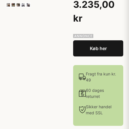
3.235,00
kr
Køb her
Fragt fra kun kr.
49
60 dages
returret
Sikker handel
med SSL