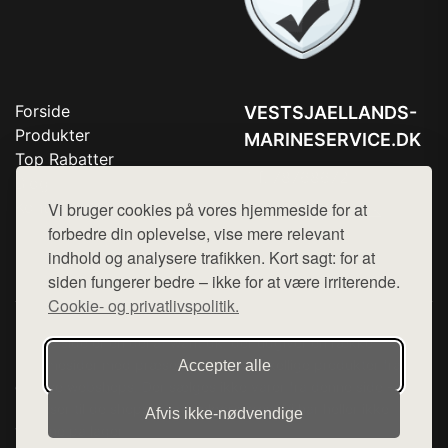
Forside
VESTSJAELLANDS-
Produkter
MARINESERVICE.DK
Top Rabatter
Tlf. 78768672
Blog
Kontakt
Vi bruger cookies på vores hjemmeside for at
Mail:
hej@want.dk
forbedre din oplevelse, vise mere relevant
Cookie- og privatlivspolitik
indhold og analysere trafikken. Kort sagt: for at
siden fungerer bedre – ikke for at være irriterende.
Cookie- og privatlivspolitik.
Denne side er en del af want.dk, der udgiver en række
hjemmesider med præsentation af forskellige produkter fra
Accepter alle
diverse webshops. Der sælges ikke varer fra denne side - vi
henviser til de shops, som sælger varen. Vi har heller ikke
Afvis ikke‑nødvendige
varerne på lager.