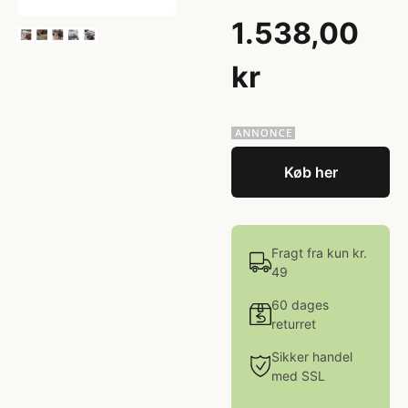
1.538,00
kr
Køb her
Fragt fra kun kr.
49
60 dages
returret
Sikker handel
med SSL