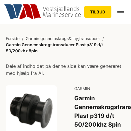
TILBUD
Forside
/
Garmin gennemskrogs&shy;transducer
/
Garmin Gennemskrogstransducer Plast p319 d/t
50/200khz 8pin
Dele af indholdet på denne side kan være genereret
med hjælp fra AI.
GARMIN
Garmin
Gennemskrogstran
Plast p319 d/t
50/200khz 8pin