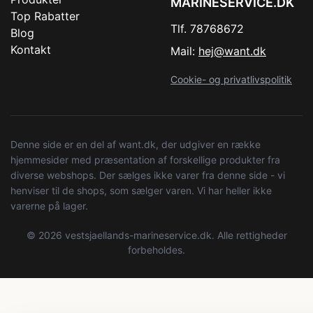
MARINESERVICE.DK
Top Rabatter
Tlf. 78768672
Blog
Kontakt
Mail:
hej@want.dk
Cookie- og privatlivspolitik
Denne side er en del af want.dk, der udgiver en række
hjemmesider med præsentation af forskellige produkter fra
diverse webshops. Der sælges ikke varer fra denne side - vi
henviser til de shops, som sælger varen. Vi har heller ikke
varerne på lager.
© 2026 vestsjaellands-marineservice.dk. Alle rettigheder
forbeholdes.