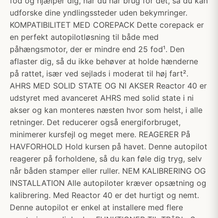
fod og hjælper dig, når du har brug for det, så du kan
udforske dine yndlingssteder uden bekymringer.
KOMPATIBILITET MED COREPACK Dette corepack er
en perfekt autopilotløsning til både med
påhængsmotor, der er mindre end 25 fod¹. Den
aflaster dig, så du ikke behøver at holde hænderne
på rattet, især ved sejlads i moderat til høj fart².
AHRS MED SOLID STATE OG NI AKSER Reactor 40 er
udstyret med avanceret AHRS med solid state i ni
akser og kan monteres næsten hvor som helst, i alle
retninger. Det reducerer også energiforbruget,
minimerer kursfejl og meget mere. REAGERER På
HAVFORHOLD Hold kursen på havet. Denne autopilot
reagerer på forholdene, så du kan føle dig tryg, selv
når båden stamper eller ruller. NEM KALIBRERING OG
INSTALLATION Alle autopiloter kræver opsætning og
kalibrering. Med Reactor 40 er det hurtigt og nemt.
Denne autopilot er enkel at installere med flere