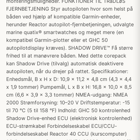
monteringsmuligheder. FUNKTIONER TIL TRåDLøS
FJERNBETJENING Styr autopiloten hvor som helst på
båden ved hjælp af kompatible Garmin-enheder,
herunder Reactor autopilot-fjernbetjeningen, udvalgte
marine quatix® smartwatches og meget mere (en
kompatibel Garmin-plotter eller et GHC 50
autopilotdisplay kræves). SHADOW DRIVE™ Få større
frihed til at manøvrere båden. Med dette corepack
kan Shadow Drive (tilvalg) automatisk deaktivere
autopiloten, når du drejer på rattet. Specifikationer:
Enhedsmål, B x H x D: 10,9 x 11,2 x 4,8 cm (4,3 x 4,4
x 1,9 tommer) Pumpemål, L x B x H: 16,8 x 10,0 x 8,5
cm (6,6 x 3,9 x 3,3 tommer) NMEA-udgang: NMEA
2000 Strømforsyning: 10–20 V Driftstemperatur: -15
til 70 °C (5 til 158 °F) Indhold: GHC 50 kontrolenhed
Shadow Drive-enhed ECU (elektronisk kontrolenhed)
ECU-strømkabel Forbindelseskabel ECU/CCU-
forbindelseskabel Reactor 40 CCU (kurscomputer)