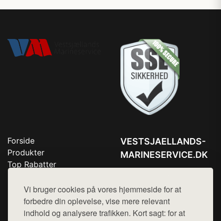
Forside
VESTSJAELLANDS-
Produkter
MARINESERVICE.DK
Top Rabatter
Tlf. 78768672
Blog
Kontakt
Vi bruger cookies på vores hjemmeside for at
Mail:
hej@want.dk
forbedre din oplevelse, vise mere relevant
Cookie- og privatlivspolitik
indhold og analysere trafikken. Kort sagt: for at