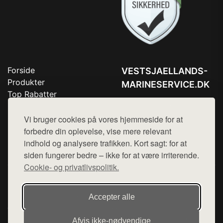
Forside
VESTSJAELLANDS-
Produkter
MARINESERVICE.DK
Top Rabatter
Tlf. 78768672
Blog
Kontakt
Vi bruger cookies på vores hjemmeside for at
Mail:
hej@want.dk
forbedre din oplevelse, vise mere relevant
Cookie- og privatlivspolitik
indhold og analysere trafikken. Kort sagt: for at
siden fungerer bedre – ikke for at være irriterende.
Cookie- og privatlivspolitik.
Denne side er en del af want.dk, der udgiver en række
hjemmesider med præsentation af forskellige produkter fra
Accepter alle
diverse webshops. Der sælges ikke varer fra denne side - vi
henviser til de shops, som sælger varen. Vi har heller ikke
Afvis ikke‑nødvendige