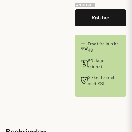
Køb her
Fragt fra kun kr.
49
60 dages
returret
Sikker handel
med SSL
Beskrivelse