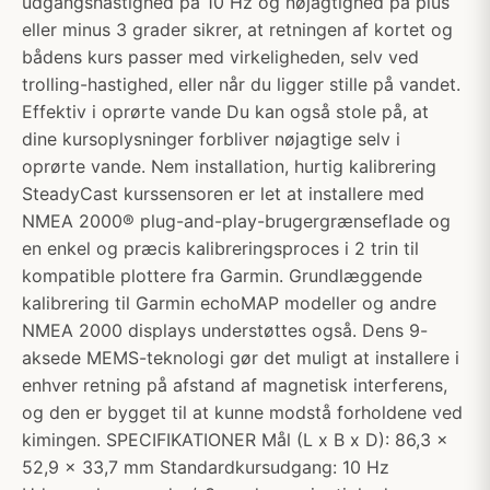
udgangshastighed på 10 Hz og nøjagtighed på plus
eller minus 3 grader sikrer, at retningen af kortet og
bådens kurs passer med virkeligheden, selv ved
trolling-hastighed, eller når du ligger stille på vandet.
Effektiv i oprørte vande Du kan også stole på, at
dine kursoplysninger forbliver nøjagtige selv i
oprørte vande. Nem installation, hurtig kalibrering
SteadyCast kurssensoren er let at installere med
NMEA 2000® plug-and-play-brugergrænseflade og
en enkel og præcis kalibreringsproces i 2 trin til
kompatible plottere fra Garmin. Grundlæggende
kalibrering til Garmin echoMAP modeller og andre
NMEA 2000 displays understøttes også. Dens 9-
aksede MEMS-teknologi gør det muligt at installere i
enhver retning på afstand af magnetisk interferens,
og den er bygget til at kunne modstå forholdene ved
kimingen. SPECIFIKATIONER Mål (L x B x D): 86,3 x
52,9 x 33,7 mm Standardkursudgang: 10 Hz