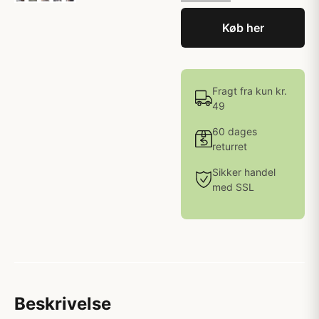
Køb her
Fragt fra kun kr.
49
60 dages
returret
Sikker handel
med SSL
Beskrivelse