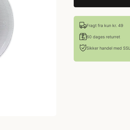
Fragt fra kun kr. 49
60 dages returret
Sikker handel med SS