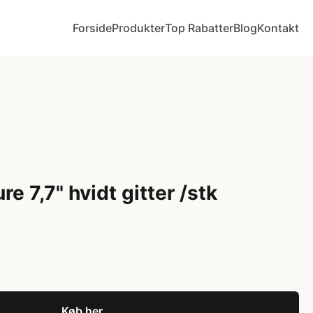
Forside
Produkter
Top Rabatter
Blog
Kontakt
re 7,7" hvidt gitter /stk
Køb her