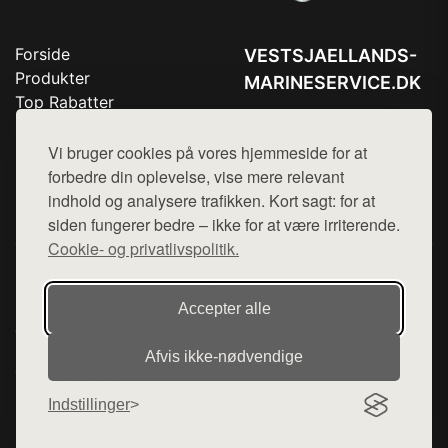
Forside
VESTSJAELLANDS-
Produkter
MARINESERVICE.DK
Top Rabatter
Tlf. 78768672
Blog
Kontakt
Vi bruger cookies på vores hjemmeside for at
Mail:
hej@want.dk
forbedre din oplevelse, vise mere relevant
Cookie- og privatlivspolitik
indhold og analysere trafikken. Kort sagt: for at
siden fungerer bedre – ikke for at være irriterende.
Cookie- og privatlivspolitik.
Denne side er en del af want.dk, der udgiver en række
hjemmesider med præsentation af forskellige produkter fra
Accepter alle
diverse webshops. Der sælges ikke varer fra denne side - vi
henviser til de shops, som sælger varen. Vi har heller ikke
Afvis ikke‑nødvendige
varerne på lager.
Indstillinger
© 2026 vestsjaellands-marineservice.dk. Alle rettigheder
forbeholdes.