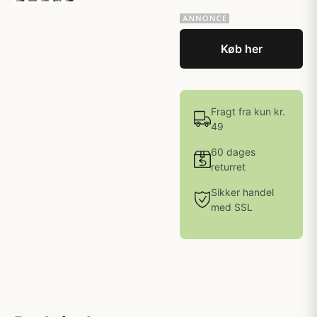
Køb her
Fragt fra kun kr.
49
60 dages
returret
Sikker handel
med SSL