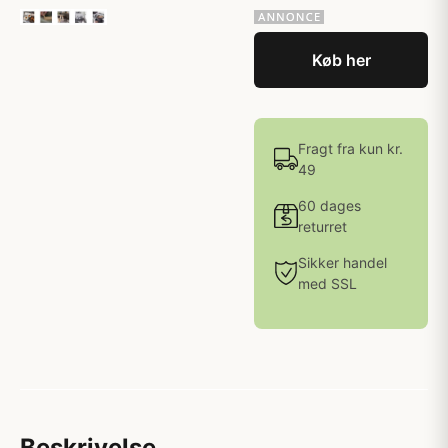
Køb her
Fragt fra kun kr.
49
60 dages
returret
Sikker handel
med SSL
Beskrivelse