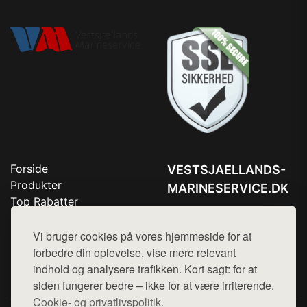
Forside
VESTSJAELLANDS-
Produkter
MARINESERVICE.DK
Top Rabatter
Tlf. 78768672
Blog
Kontakt
Vi bruger cookies på vores hjemmeside for at
Mail:
hej@want.dk
forbedre din oplevelse, vise mere relevant
Cookie- og privatlivspolitik
indhold og analysere trafikken. Kort sagt: for at
siden fungerer bedre – ikke for at være irriterende.
Cookie- og privatlivspolitik.