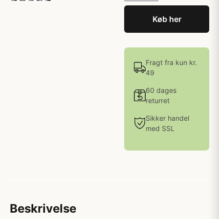
Køb her
Fragt fra kun kr.
49
60 dages
returret
Sikker handel
med SSL
Beskrivelse