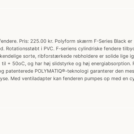
endere. Pris: 225.00 kr. Polyform skærm F-Series Black er
otationsstøbt i PVC. F-seriens cylindriske fendere tilbydes i
enkendelige sorte, ribforstærkede rebholdere er solide lige 
oC til + 50oC, og har høj slidstyrke og høj energiabsorption
e og patenterede POLYMATIQ®-teknologi garanterer den mes
yse. Med ventiladapter kan fenderen pumpes op med en c