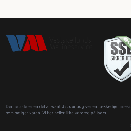
Denne side er en del af want.dk, der udgiver en række hjemmeside
som sælger varen. Vi har heller ikke varerne på lager.