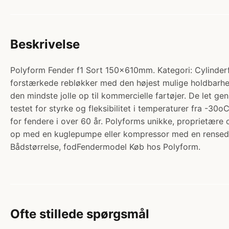
Beskrivelse
Polyform Fender f1 Sort 150x610mm. Kategori: Cylinderf
forstærkede rebløkker med den højest mulige holdbarhed. R
den mindste jolle op til kommercielle fartøjer. De let g
testet for styrke og fleksibilitet i temperaturer fra -30
for fendere i over 60 år. Polyforms unikke, proprietær
op med en kuglepumpe eller kompressor med en rensed
Bådstørrelse, fodFendermodel Køb hos Polyform.
Ofte stillede spørgsmål