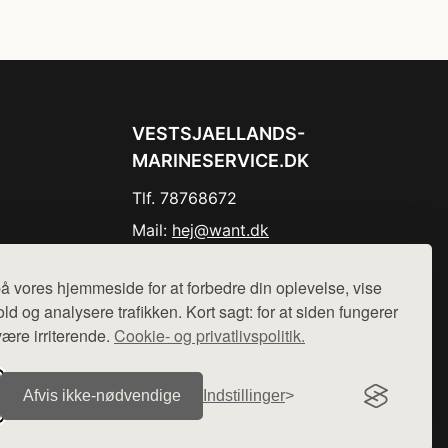
VESTSJAELLANDS-
MARINESERVICE.DK
Tlf. 78768672
Mail:
hej@want.dk
Cookie- og privatlivspolitik
å vores hjemmeside for at forbedre din oplevelse, vise
ld og analysere trafikken. Kort sagt: for at siden fungerer
være irriterende.
Cookie- og privatlivspolitik.
r sælges ikke varer fra denne side - vi henviser til de shops,
Afvis ikke‑nødvendige
Indstillinger
.