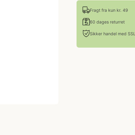
Fragt fra kun kr. 49
60 dages returret
Sikker handel med SS