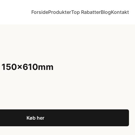
Forside
Produkter
Top Rabatter
Blog
Kontakt
rt 150x610mm
Køb her