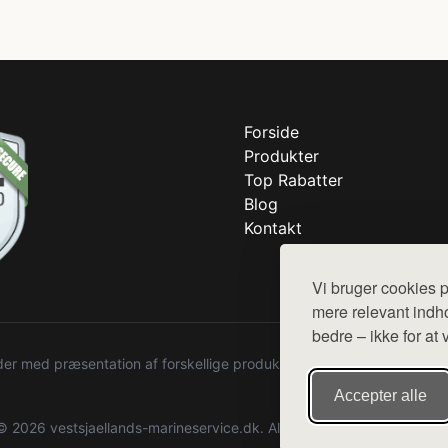
Forside
Produkter
Top Rabatter
Blog
Kontakt
Vi bruger cookies p
mere relevant indho
bedre – ikke for at 
r med præsentation af forskellige produkter fra diverse webshops. De
Accepter alle
© 2026 vestsjaellands-marineservice.dk. Alle rettigheder forbeholdes