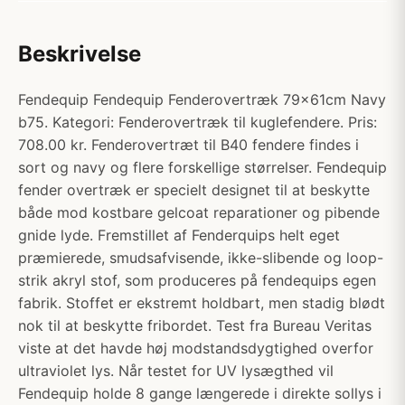
Beskrivelse
Fendequip Fendequip Fenderovertræk 79x61cm Navy
b75. Kategori: Fenderovertræk til kuglefendere. Pris:
708.00 kr. Fenderovertræt til B40 fendere findes i
sort og navy og flere forskellige størrelser. Fendequip
fender overtræk er specielt designet til at beskytte
både mod kostbare gelcoat reparationer og pibende
gnide lyde. Fremstillet af Fenderquips helt eget
præmierede, smudsafvisende, ikke-slibende og loop-
strik akryl stof, som produceres på fendequips egen
fabrik. Stoffet er ekstremt holdbart, men stadig blødt
nok til at beskytte fribordet. Test fra Bureau Veritas
viste at det havde høj modstandsdygtighed overfor
ultraviolet lys. Når testet for UV lysægthed vil
Fendequip holde 8 gange længerede i direkte sollys i