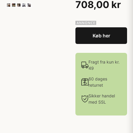
708,00 kr
Køb her
Fragt fra kun kr.
49
60 dages
returret
Sikker handel
med SSL