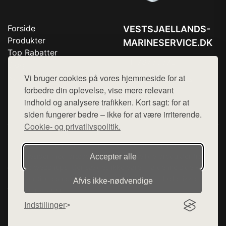
Forside
VESTSJAELLANDS-
Produkter
MARINESERVICE.DK
Top Rabatter
Tlf. 78768672
Blog
Kontakt
Vi bruger cookies på vores hjemmeside for at
Mail:
hej@want.dk
forbedre din oplevelse, vise mere relevant
Cookie- og privatlivspolitik
indhold og analysere trafikken. Kort sagt: for at
siden fungerer bedre – ikke for at være irriterende.
Cookie- og privatlivspolitik.
Denne side er en del af want.dk, der udgiver en række
hjemmesider med præsentation af forskellige produkter fra
Accepter alle
diverse webshops. Der sælges ikke varer fra denne side - vi
henviser til de shops, som sælger varen. Vi har heller ikke
Afvis ikke‑nødvendige
varerne på lager.
Indstillinger
© 2026 vestsjaellands-marineservice.dk. Alle rettigheder
forbeholdes.