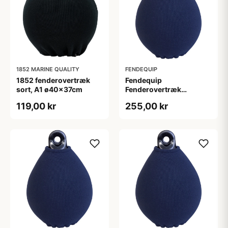
1852 MARINE QUALITY
FENDEQUIP
1852 fenderovertræk
Fendequip
sort, A1 ø40x37cm
Fenderovertræk
48x32cm Navy b40
119,00 kr
255,00 kr