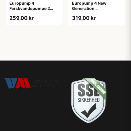
Europump 4
Europump 4 New
Ferskvandspumpe 2
Generation
haner 12V Osculati.
ferskvandspumpe 12V
259,00 kr
319,00 kr
5.6l/min