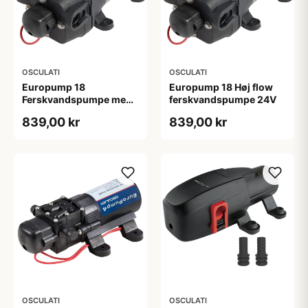
OSCULATI
OSCULATI
Europump 18
Europump 18 Høj flow
Ferskvandspumpe med
ferskvandspumpe 24V
High Flow 12V
839,00 kr
839,00 kr
trykvandspumpe
OSCULATI
OSCULATI