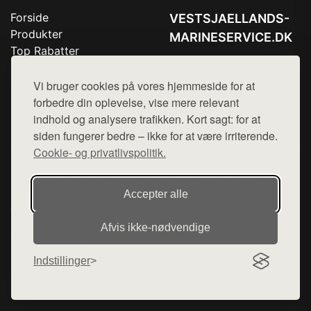
Forside
VESTSJAELLANDS-
Produkter
MARINESERVICE.DK
Top Rabatter
Tlf. 78768672
Blog
Kontakt
Vi bruger cookies på vores hjemmeside for at
Mail:
hej@want.dk
forbedre din oplevelse, vise mere relevant
Cookie- og privatlivspolitik
indhold og analysere trafikken. Kort sagt: for at
siden fungerer bedre – ikke for at være irriterende.
Cookie- og privatlivspolitik.
Denne side er en del af want.dk, der udgiver en række
hjemmesider med præsentation af forskellige produkter fra
Accepter alle
diverse webshops. Der sælges ikke varer fra denne side - vi
henviser til de shops, som sælger varen. Vi har heller ikke
Afvis ikke‑nødvendige
varerne på lager.
Indstillinger
© 2026 vestsjaellands-marineservice.dk. Alle rettigheder
forbeholdes.