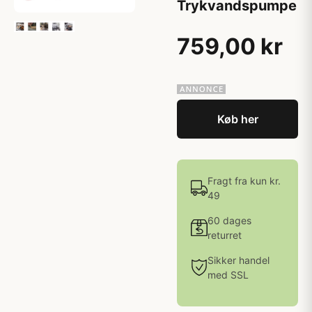
Trykvandspumpe
759,00 kr
Køb her
Fragt fra kun kr.
49
60 dages
returret
Sikker handel
med SSL