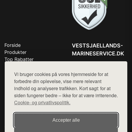
Forside
VESTSJAELLANDS-
Produkter
MARINESERVICE.DK
Top Rabatter
Tlf. 78768672
Blog
Kontakt
Vi bruger cookies på vores hjemmeside for at
Mail:
hej@want.dk
forbedre din oplevelse, vise mere relevant
Cookie- og privatlivspolitik
indhold og analysere trafikken. Kort sagt: for at
siden fungerer bedre – ikke for at være irriterende.
Cookie- og privatlivspolitik.
Denne side er en del af want.dk, der udgiver en række
hjemmesider med præsentation af forskellige produkter fra
Accepter alle
diverse webshops. Der sælges ikke varer fra denne side - vi