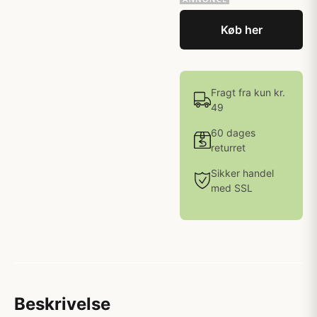
Køb her
Fragt fra kun kr.
49
60 dages
returret
Sikker handel
med SSL
Beskrivelse