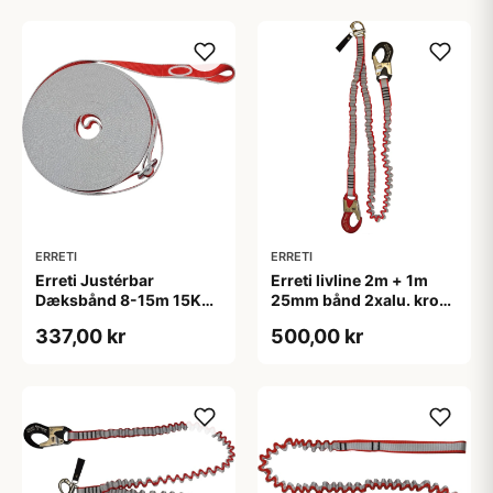
ERRETI
ERRETI
Erreti Justérbar
Erreti livline 2m + 1m
Dæksbånd 8-15m 15Kn
25mm bånd 2xalu. krog
CE Godkendt
& 1 RF krog
337,00 kr
500,00 kr