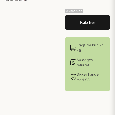
Køb her
Fragt fra kun kr.
49
60 dages
returret
Sikker handel
med SSL