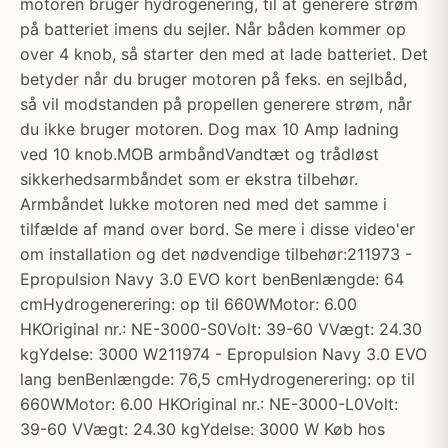
motoren bruger hydrogenering, til at generere strøm
på batteriet imens du sejler. Når båden kommer op
over 4 knob, så starter den med at lade batteriet. Det
betyder når du bruger motoren på feks. en sejlbåd,
så vil modstanden på propellen generere strøm, når
du ikke bruger motoren. Dog max 10 Amp ladning
ved 10 knob.MOB armbåndVandtæt og trådløst
sikkerhedsarmbåndet som er ekstra tilbehør.
Armbåndet lukke motoren ned med det samme i
tilfælde af mand over bord. Se mere i disse video'er
om installation og det nødvendige tilbehør:211973 -
Epropulsion Navy 3.0 EVO kort benBenlængde: 64
cmHydrogenerering: op til 660WMotor: 6.00
HKOriginal nr.: NE-3000-S0Volt: 39-60 VVægt: 24.30
kgYdelse: 3000 W211974 - Epropulsion Navy 3.0 EVO
lang benBenlængde: 76,5 cmHydrogenerering: op til
660WMotor: 6.00 HKOriginal nr.: NE-3000-L0Volt:
39-60 VVægt: 24.30 kgYdelse: 3000 W Køb hos