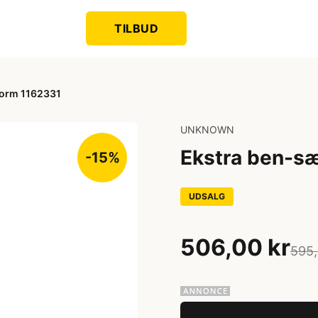
TILBUD
tform 1162331
UNKNOWN
Ekstra ben-sæ
-15%
UDSALG
506,00 kr
595,