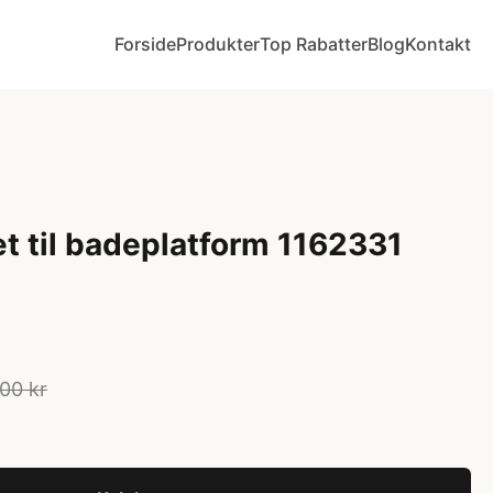
Forside
Produkter
Top Rabatter
Blog
Kontakt
t til badeplatform 1162331
00 kr