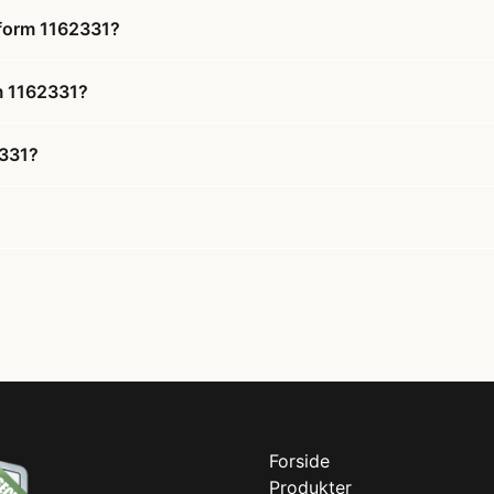
tform 1162331?
rm 1162331?
2331?
Forside
Produkter