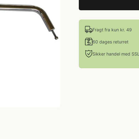
Fragt fra kun kr. 49
60 dages returret
Sikker handel med SS