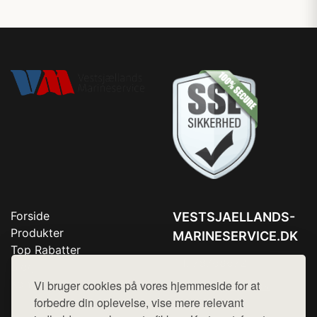
Forside
VESTSJAELLANDS-
Produkter
MARINESERVICE.DK
Top Rabatter
Tlf. 78768672
Blog
Kontakt
Vi bruger cookies på vores hjemmeside for at
Mail:
hej@want.dk
forbedre din oplevelse, vise mere relevant
Cookie- og privatlivspolitik