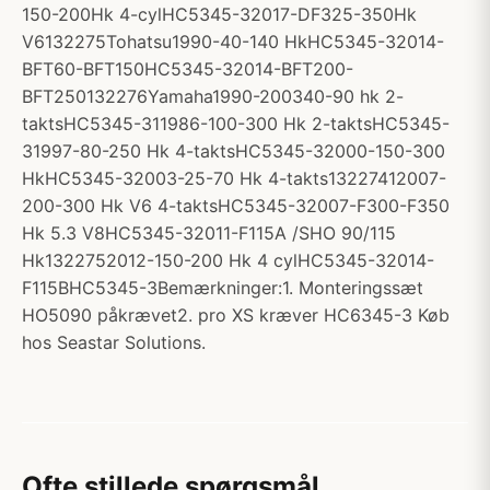
150-200Hk 4-cylHC5345-32017-DF325-350Hk
V6132275Tohatsu1990-40-140 HkHC5345-32014-
BFT60-BFT150HC5345-32014-BFT200-
BFT250132276Yamaha1990-200340-90 hk 2-
taktsHC5345-311986-100-300 Hk 2-taktsHC5345-
31997-80-250 Hk 4-taktsHC5345-32000-150-300
HkHC5345-32003-25-70 Hk 4-takts13227412007-
200-300 Hk V6 4-taktsHC5345-32007-F300-F350
Hk 5.3 V8HC5345-32011-F115A /SHO 90/115
Hk1322752012-150-200 Hk 4 cylHC5345-32014-
F115BHC5345-3Bemærkninger:1. Monteringssæt
HO5090 påkrævet2. pro XS kræver HC6345-3 Køb
hos Seastar Solutions.
Ofte stillede spørgsmål