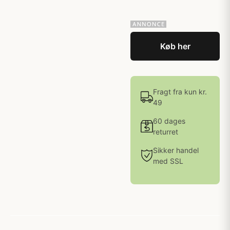
Køb her
Fragt fra kun kr.
49
60 dages
returret
Sikker handel
med SSL