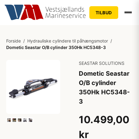
TILBUD
Forside
/
Hydrauliske cylindere til påhængsmotor
/
Dometic Seastar O/B cylinder 350Hk HC5348-3
SEASTAR SOLUTIONS
Dometic Seastar
O/B cylinder
350Hk HC5348-
3
10.499,00
kr