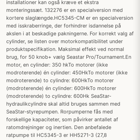
installationer kan også kræve et ekstra
monteringssæt. 132276 er en specialversion med
kortere slaglængde.HC5345-CM er en specialversion
med isskraberringe, der forhindrer isdannelse på
akslen i at beskadige pakningerne. For korrekt valg af
cylinder, se listen over motorkompatibilitet under
produktspecifikation. Maksimal effekt ved normal
brug, for 50 knob+ vælg Seastar Pro/Tournament.En
motor, en cylinder: 350 hkTo motorer (ikke
modroterende) én cylinder: 450HkTo motorer (ikke
modroterende) to cylindre: 600HkTo motorer
(modroterende) én cylinder: 600HkTo motorer
(modroterende) to cylindre: 600Hk SeaStar-
hydraulikcylindre skal altid bruges sammen med
SeaStar-styrepumpen. Rorpumperne fås med
forskellige kapaciteter, som påvirker antallet af
ratomdrejninger og inertien. Den anbefalede
ratpumpe til HC5345-3 er HH5271-3 (27,8