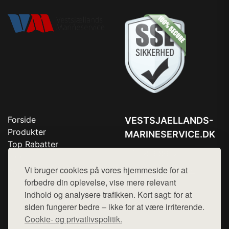
Forside
VESTSJAELLANDS-
Produkter
MARINESERVICE.DK
Top Rabatter
Tlf. 78768672
Blog
Kontakt
Vi bruger cookies på vores hjemmeside for at
Mail:
hej@want.dk
forbedre din oplevelse, vise mere relevant
Cookie- og privatlivspolitik
indhold og analysere trafikken. Kort sagt: for at
siden fungerer bedre – ikke for at være irriterende.
Cookie- og privatlivspolitik.