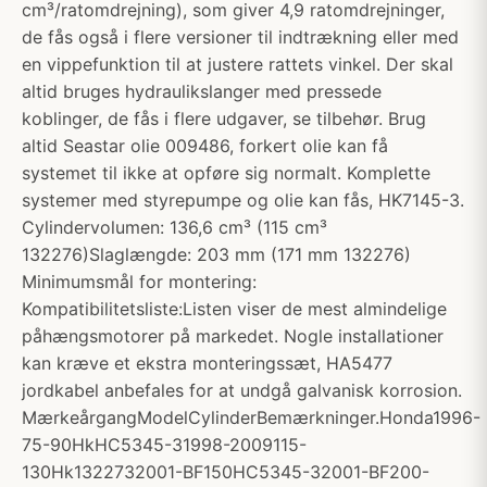
cm³/ratomdrejning), som giver 4,9 ratomdrejninger,
de fås også i flere versioner til indtrækning eller med
en vippefunktion til at justere rattets vinkel. Der skal
altid bruges hydraulikslanger med pressede
koblinger, de fås i flere udgaver, se tilbehør. Brug
altid Seastar olie 009486, forkert olie kan få
systemet til ikke at opføre sig normalt. Komplette
systemer med styrepumpe og olie kan fås, HK7145-3.
Cylindervolumen: 136,6 cm³ (115 cm³
132276)Slaglængde: 203 mm (171 mm 132276)
Minimumsmål for montering:
Kompatibilitetsliste:Listen viser de mest almindelige
påhængsmotorer på markedet. Nogle installationer
kan kræve et ekstra monteringssæt, HA5477
jordkabel anbefales for at undgå galvanisk korrosion.
MærkeårgangModelCylinderBemærkninger.Honda1996-
75-90HkHC5345-31998-2009115-
130Hk1322732001-BF150HC5345-32001-BF200-