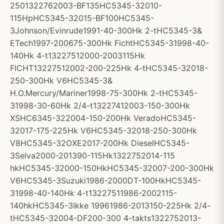
2501322762003-BF135HC5345-32010-
115HpHC5345-32015-BF100HC5345-
3Johnson/Evinrude1991-40-300Hk 2-tHC5345-3&
ETech1997-200675-300Hk FichtHC5345-31998-40-
140Hk 4-t13227512000-2003115Hk
FICHT13227512002-200-225Hk 4-tHC5345-32018-
250-300Hk V6HC5345-3&
H.O.Mercury/Mariner1998-75-300Hk 2-tHC5345-
31998-30-60Hk 2/4-t13227412003-150-300Hk
XSHC6345-322004-150-200Hk VeradoHC5345-
32017-175-225Hk V6HC5345-32018-250-300Hk
V8HC5345-32OXE2017-200Hk DieselHC5345-
3Selva2000-201390-115Hk1322752014-115
hkHC5345-32000-150HkHC5345-32007-200-300Hk
V6HC5345-3Suzuki1986-2000DT-100HkHC5345-
31998-40-140Hk 4-t13227511986-2002115-
140hkHC5345-3Ikke 19961986-2013150-225Hk 2/4-
tHC5345-32004-DF200-300 4-takts1322752013-