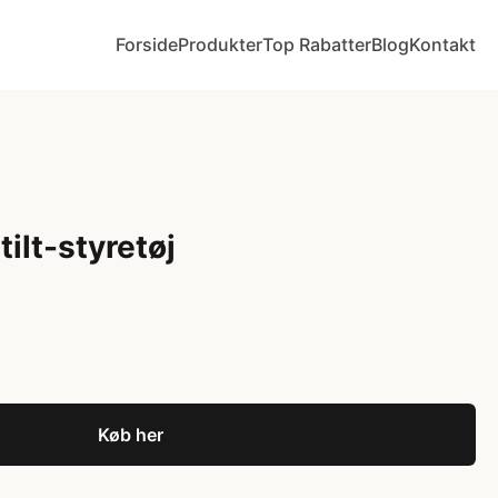
Forside
Produkter
Top Rabatter
Blog
Kontakt
ilt-styretøj
Køb her