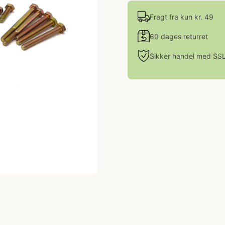
Fragt fra kun kr. 49
60 dages returret
Sikker handel med SS