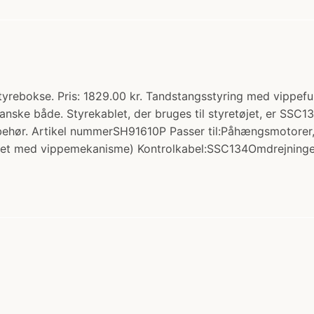
Styrebokse. Pris: 1829.00 kr. Tandstangsstyring med vippefu
ke både. Styrekablet, der bruges til styretøjet, er SSC13
ilbehør. Artikel nummerSH91610P Passer til:Påhængsmotore
et med vippemekanisme) Kontrolkabel:SSC134Omdrejninger 