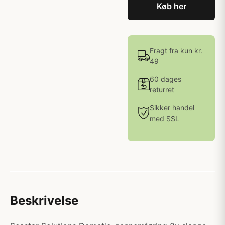
Køb her
Fragt fra kun kr.
49
60 dages
returret
Sikker handel
med SSL
Beskrivelse