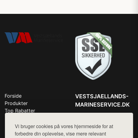
Forside
VESTSJAELLANDS-
Produkter
MARINESERVICE.DK
Top Rabatter
Tlf. 78768672
Blog
Kontakt
Vi bruger cookies på vores hjemmeside for at
Mail:
hej@want.dk
forbedre din oplevelse, vise mere relevant