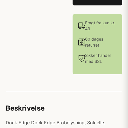
Fragt fra kun kr.
49
60 dages
returret
Sikker handel
med SSL
Beskrivelse
Dock Edge Dock Edge Brobelysning, Solcelle.