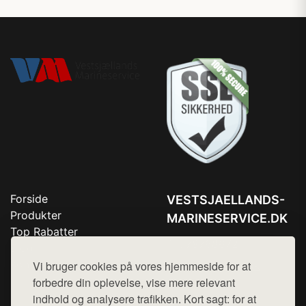
Forside
VESTSJAELLANDS-
Produkter
MARINESERVICE.DK
Top Rabatter
Tlf. 78768672
Blog
Kontakt
Vi bruger cookies på vores hjemmeside for at
Mail:
hej@want.dk
forbedre din oplevelse, vise mere relevant
Cookie- og privatlivspolitik
indhold og analysere trafikken. Kort sagt: for at