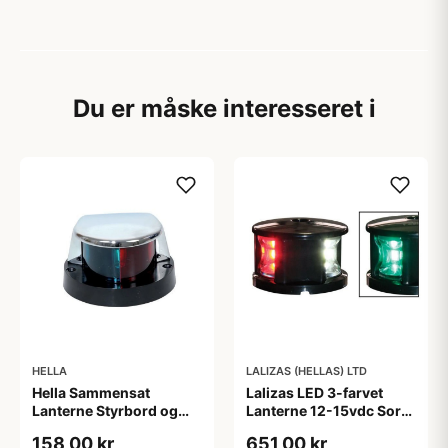
Du er måske interesseret i
HELLA
LALIZAS (HELLAS) LTD
Hella Sammensat
Lalizas LED 3-farvet
Lanterne Styrbord og
Lanterne 12-15vdc Sort
Bagbord 225&deg;, 12v
2nm
158,00 kr
651,00 kr