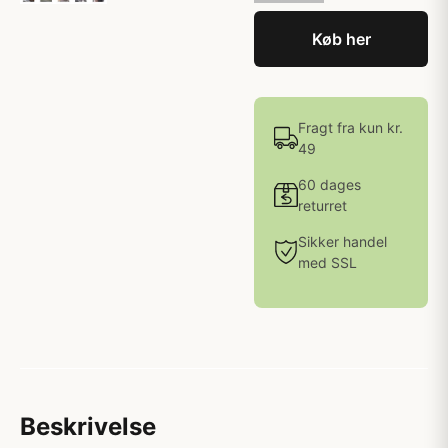
Køb her
Fragt fra kun kr.
49
60 dages
returret
Sikker handel
med SSL
Beskrivelse