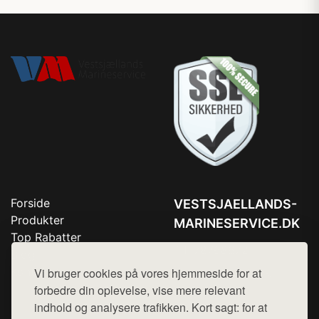
Forside
VESTSJAELLANDS-
Produkter
MARINESERVICE.DK
Top Rabatter
Tlf. 78768672
Blog
Kontakt
Vi bruger cookies på vores hjemmeside for at
Mail:
hej@want.dk
forbedre din oplevelse, vise mere relevant
Cookie- og privatlivspolitik
indhold og analysere trafikken. Kort sagt: for at