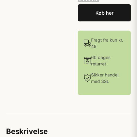
Køb her
Fragt fra kun kr.
49
60 dages
returret
Sikker handel
med SSL
Beskrivelse